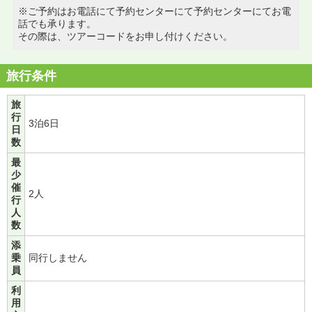
※ご予約はお電話にて予約センターにて予約センターにてお電
話でも承ります。
その際は、ツアーコードをお申し付けください。
旅行条件
旅
行
3泊6日
日
数
最
少
催
2人
行
人
数
添
乗
同行しません
員
利
用