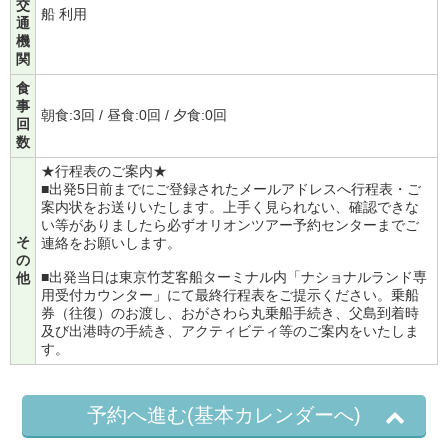
交
船 利用
通
機
関
食
事
朝食:3回 / 昼食:0回 / 夕食:0回
回
数
★行程表のご案内★
■出発5日前までにご登録されたメールアドレスへ行程表・ご
案内状をお送りいたします。上手く見られない、確認できな
い等がありましたら必ずオリオンツアー予約センターまでご
そ
連絡をお願いします。
の
■出発当日は東京竹芝客船ターミナル内「ナショナルランド専
他
用受付カウンター」にて最終行程表をご提示ください。乗船
券（往復）のお渡し、おがさわら丸乗船手続き、父島到着時
及び出港時の手続き、アクティビティ等のご案内をいたしま
す。
予約へ進む(基本カレンダーへ)