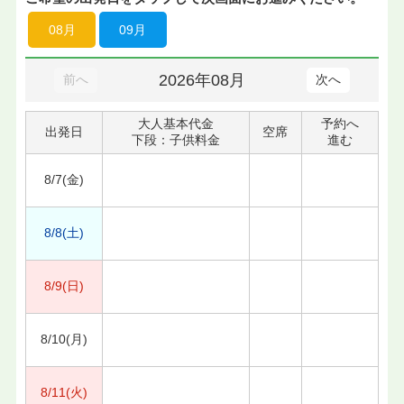
08月
09月
2026年08月
前へ
次へ
大人基本代金
予約へ
出発日
空席
下段：子供料金
進む
8/7(金)
8/8(土)
8/9(日)
8/10(月)
8/11(火)