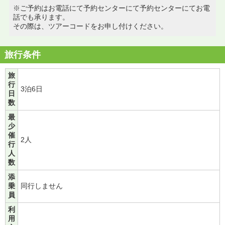
※ご予約はお電話にて予約センターにて予約センターにてお電
話でも承ります。
その際は、ツアーコードをお申し付けください。
旅行条件
旅
行
3泊6日
日
数
最
少
催
2人
行
人
数
添
乗
同行しません
員
利
用