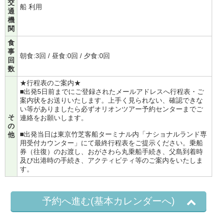
交
船 利用
通
機
関
食
事
朝食:3回 / 昼食:0回 / 夕食:0回
回
数
★行程表のご案内★
■出発5日前までにご登録されたメールアドレスへ行程表・ご
案内状をお送りいたします。上手く見られない、確認できな
い等がありましたら必ずオリオンツアー予約センターまでご
そ
連絡をお願いします。
の
■出発当日は東京竹芝客船ターミナル内「ナショナルランド専
他
用受付カウンター」にて最終行程表をご提示ください。乗船
券（往復）のお渡し、おがさわら丸乗船手続き、父島到着時
及び出港時の手続き、アクティビティ等のご案内をいたしま
す。
予約へ進む(基本カレンダーへ)