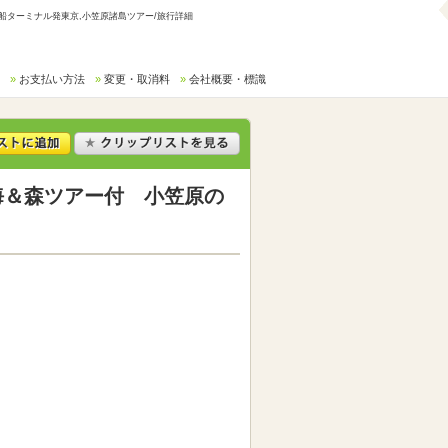
芝客船ターミナル発東京,小笠原諸島ツアー/旅行詳細
お支払い方法
変更・取消料
会社概要・標識
島】海＆森ツアー付 小笠原の