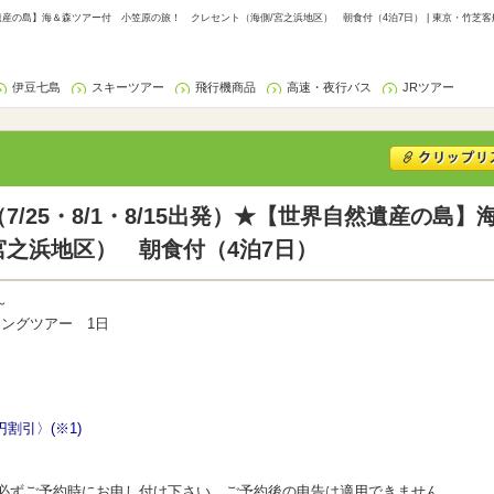
世界自然遺産の島】海＆森ツアー付 小笠原の旅！ クレセント（海側/宮之浜地区） 朝食付（4泊7日） | 東京・竹
伊豆七島
スキーツアー
飛行機商品
高速・夜行バス
JRツアー
（7/25・8/1・8/15出発）★【世界自然遺産の
宮之浜地区） 朝食付（4泊7日）
～
ングツアー 1日
割引〉(※1)
。必ずご予約時にお申し付け下さい。ご予約後の申告は適用できません。