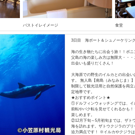
バストイレイメージ
食堂
3日目 海ボート＆シュノーケリン
海の生き物たちに出会う旅！！ボニ
父島の海の楽しみ方は無限大・・・
出会いも盛りだくさん！
大海原での野生のイルカとの出会い
す。 無人島【南島（みなみじま）
制限して観光活用と自然保護を両立
定地帯です。
★おすすめポイント★
①ドルフィンウォッチングでは、イ
前転やバク転を見せてくれるかも！
楽しめます。
②12月下旬～5月初旬までは、ザ
海を訪れます。ザトウクジラのブリ
迫力満点です！ ※イルカやクジラ