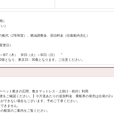
用）
さい）
。
の船代（2等和室）、燃油調整金、宿泊料金（往復船内含む）
変更日）
）～8/7（木） 8/15（火）～8/21（日） "
0発となり、東京15：30着となります。ご注意ください。
ーペット敷きの広間、敷きマットレス・上掛け・枕付）利用
内便をご確認ください。】※片道あたりの追加料金 乗船券の発売は出発の2
意ができない場合もございます。予めご了承ください。
はできません。
ーの船室のご案内をご覧ください。