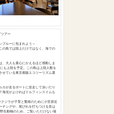
グツアー
ンブルーに包まれよう～
この島では陸上だけではなく、海での
は、大人も童心にかえるほど感動しま
】にも上陸を予定。この島は上陸人数を
させている東京都版エコツーリズム選
ルカが走るボートに並走して泳いだり
？海況がよければドルフィンスイムも
トウクジラが子育と繁殖のために小笠原近
ーチングや、尾びれを打ちつける音は
は野生動物のため、ご覧いただけない場