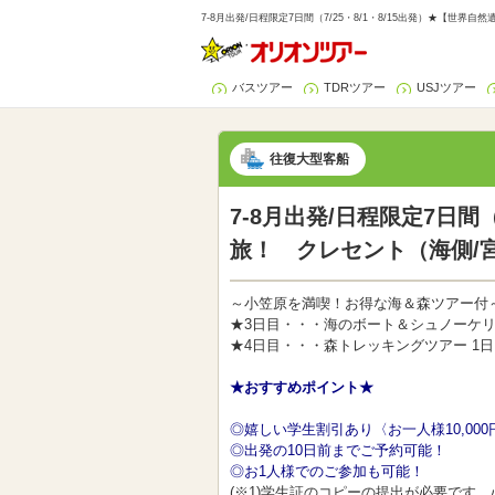
7-8月出発/日程限定7日間（7/25・8/1・8/15出発）★【
バスツアー
TDRツアー
USJツアー
往復大型客船
7-8月出発/日程限定7日間
旅！ クレセント（海側/
～小笠原を満喫！お得な海＆森ツアー付
★3日目・・・海のボート＆シュノーケリ
★4日目・・・森トレッキングツアー 1日
★おすすめポイント★
◎嬉しい学生割引あり〈お一人様10,000円
◎出発の10日前までご予約可能！
◎お1人様でのご参加も可能！
(※1)学生証のコピーの提出が必要です