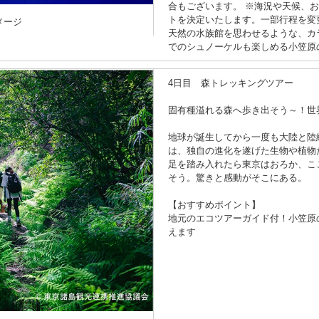
合もございます。 ※海況や天候、
トを決定いたします。一部行程を変
メージ
天然の水族館を思わせるような、カ
でのシュノーケルも楽しめる小笠原
4日目 森トレッキングツアー
固有種溢れる森へ歩き出そう～！世
地球が誕生してから一度も大陸と陸
は、独自の進化を遂げた生物や植物
足を踏み入れたら東京はおろか、こ
そう。驚きと感動がそこにある。
【おすすめポイント】
地元のエコツアーガイド付！小笠原
えます