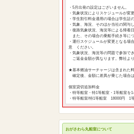
・5月出発の設定はございません。
・気象状況によりスケジュールが変
・学生割引料金適用の場合は学生証
・気象、海況、そのほか当社の関与
・復路気象状況、海況等による帰着
また、その場合の乗船手続き等につ
・運行スケジュールが変更となる場
意 ください。
・気象状況、海況等の問題で参加で
ご返金金額が異なります。弊社より
★基本燃油サーチャージは含まれた
確定後、金額に差異が乗じた場合は
個室貸切追加料金
・特等船室・特1等船室・1等船室を
・特等船室/特1等船室 18000円 1等
おがさわら丸船室について