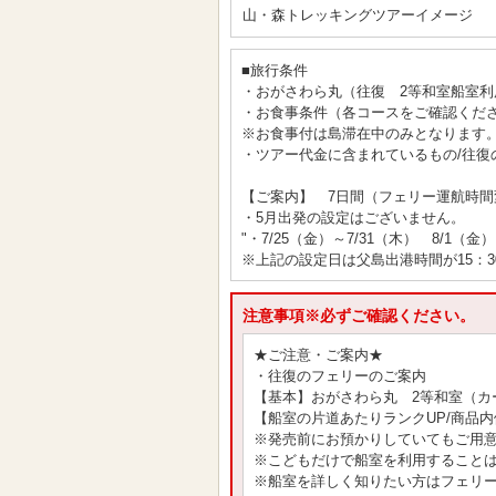
山・森トレッキングツアーイメージ
■旅行条件
・おがさわら丸（往復 2等和室船室利
・お食事条件（各コースをご確認くだ
※お食事付は島滞在中のみとなります
・ツアー代金に含まれているもの/往復
【ご案内】 7日間（フェリー運航時間
・5月出発の設定はございません。
"・7/25（金）～7/31（木） 8/1（金
※上記の設定日は父島出港時間が15：3
注意事項※必ずご確認ください。
★ご注意・ご案内★
・往復のフェリーのご案内
【基本】おがさわら丸 2等和室（カ
【船室の片道あたりランクUP/商品
※発売前にお預かりしていてもご用
※こどもだけで船室を利用すること
※船室を詳しく知りたい方はフェリ