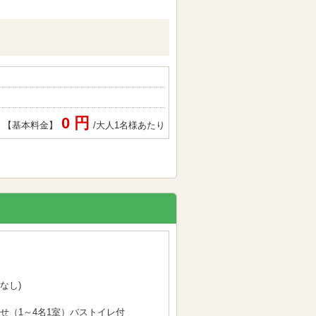
0 円
【基本料金】
/大人1名様あたり
なし)
せ（1～4名1室）バストイレ付