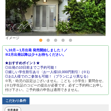
イメージ
＼10月～1月出発 発売開始しました！／
※2月出発以降は少々お待ちください。
★おすすめポイント★
◎出発の10日前までご予約可能！
◎嬉しい学生割引あり〈お一人様10,000円割引〉(※1)
◎お1人様でのご参加も可能！（プランにより異なる）
※乳・幼児の設定はございません。こども（小学生）要問合せ。
(※1)学生証のコピーの提出が必要です。必ずご予約時にお申し
付け下さい。ご予約後の申告は適用できません。
こだわり条件
世界遺産