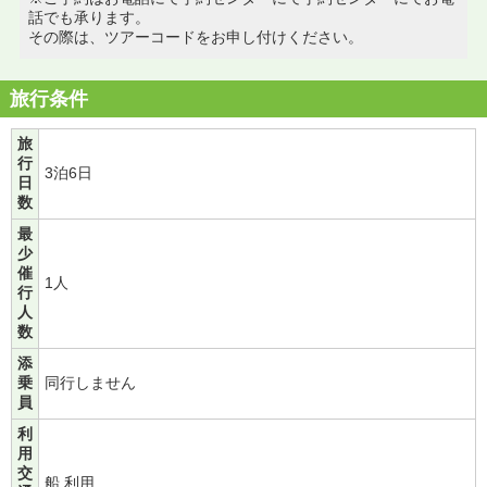
話でも承ります。
その際は、ツアーコードをお申し付けください。
旅行条件
旅
行
3泊6日
日
数
最
少
催
1人
行
人
数
添
乗
同行しません
員
利
用
交
船 利用