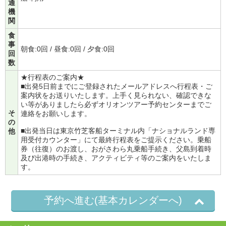
通
機
関
食
事
朝食:0回 / 昼食:0回 / 夕食:0回
回
数
★行程表のご案内★
■出発5日前までにご登録されたメールアドレスへ行程表・ご
案内状をお送りいたします。上手く見られない、確認できな
い等がありましたら必ずオリオンツアー予約センターまでご
そ
連絡をお願いします。
の
■出発当日は東京竹芝客船ターミナル内「ナショナルランド専
他
用受付カウンター」にて最終行程表をご提示ください。乗船
券（往復）のお渡し、おがさわら丸乗船手続き、父島到着時
及び出港時の手続き、アクティビティ等のご案内をいたしま
す。
予約へ進む(基本カレンダーへ)