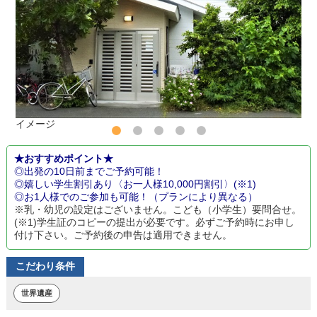
イメージ
★おすすめポイント★
◎出発の10日前までご予約可能！
◎嬉しい学生割引あり〈お一人様10,000円割引〉(※1)
◎お1人様でのご参加も可能！（プランにより異なる）
※乳・幼児の設定はございません。こども（小学生）要問合せ。
(※1)学生証のコピーの提出が必要です。必ずご予約時にお申し
付け下さい。ご予約後の申告は適用できません。
こだわり条件
世界遺産