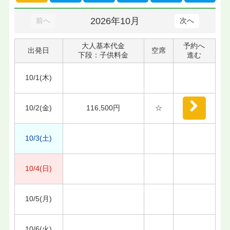
2026年10月
前へ
次へ
大人基本代金
予約へ
出発日
空席
下段：子供料金
進む
10/1(木)
10/2(金)
116,500円
☆
10/3(土)
10/4(日)
10/5(月)
10/6(火)