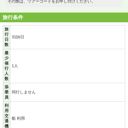
その際は、ツアーコードをお申し付けください。
旅行条件
旅
行
3泊6日
日
数
最
少
催
1人
行
人
数
添
乗
同行しません
員
利
用
交
船 利用
通
機