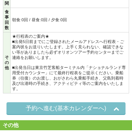
関
食
事
朝食:0回 / 昼食:0回 / 夕食:0回
回
数
★行程表のご案内★
■出発5日前までにご登録されたメールアドレスへ行程表・ご
案内状をお送りいたします。上手く見られない、確認できな
い等がありましたら必ずオリオンツアー予約センターまでご
そ
連絡をお願いします。
の
■出発当日は東京竹芝客船ターミナル内「ナショナルランド専
他
用受付カウンター」にて最終行程表をご提示ください。乗船
券（往復）のお渡し、おがさわら丸乗船手続き、父島到着時
及び出港時の手続き、アクティビティ等のご案内をいたしま
す。
予約へ進む(基本カレンダーへ)
その他