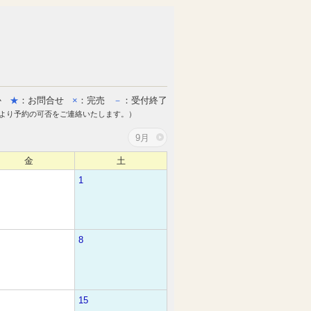
か
★
：お問合せ
×
：完売
－
：受付終了
より予約の可否をご連絡いたします。）
9月
金
土
1
8
15