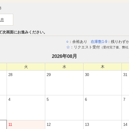
8
8月
て次画面にお進みください。
○
：余裕あり
在庫数1-9
：残りわず
☆
：リクエスト受付
（受付完了後、弊社
2026年08月
火
水
木
28
29
30
31
4
5
6
7
11
12
13
14