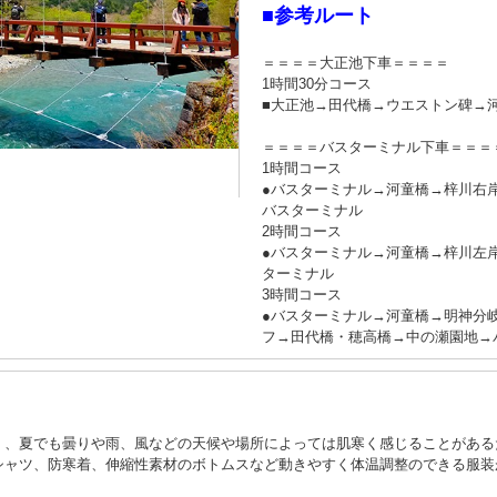
■参考ルート
＝＝＝＝大正池下車＝＝＝＝
1時間30分コース
■大正池→田代橋→ウエストン碑→
＝＝＝＝バスターミナル下車＝＝＝
1時間コース
●バスターミナル→河童橋→梓川右
バスターミナル
2時間コース
●バスターミナル→河童橋→梓川左
ターミナル
3時間コース
●バスターミナル→河童橋→明神分
フ→田代橋・穂高橋→中の瀬園地→
く、夏でも曇りや雨、風などの天候や場所によっては肌寒く感じることがある
シャツ、防寒着、伸縮性素材のボトムスなど動きやすく体温調整のできる服装