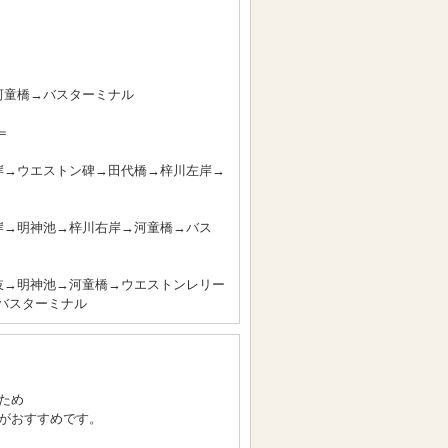
河童橋→バスターミナル
＝
岸→ウエストン碑→田代橋→梓川左岸→
岸→明神池→梓川右岸→河童橋→バス
岐→明神池→河童橋→ウエストンレリー
バスターミナル
ため
がおすすめです。