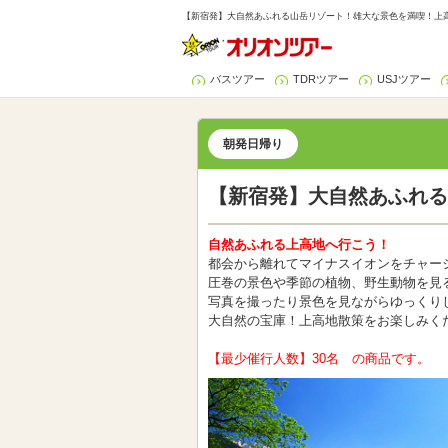
【新宿発】大自然あふれる山岳リゾート！雄大な景色を満喫！上高地
バスツアー
TDRツアー
USJツアー
朝発日帰り
【新宿発】大自然あふれる
自然あふれる上高地へ行こう！
都会から離れてマイナスイオンをチャー
圧巻の景色や季節の植物、野生動物を見
写真を撮ったり景色を見ながらゆっくり
大自然の宝庫！上高地散策をお楽しみく
【最少催行人数】30名 の商品です。