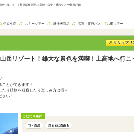
へ行こう！ | 新宿駅発長野,上高地・白骨・乗鞍ツアー/旅行詳細
伊豆七島
スキーツアー
飛行機商品
高速・夜行バス
JRツアー
山岳リゾート！雄大な景色を満喫！上高地へ行こ
ジ！
ることができます！
したり植物を観察したり楽しみ方は様々！
ださい！
こだわり条件
花・自然
気ままに自由食