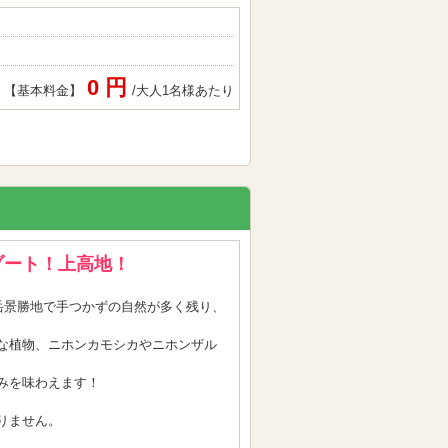
0 円
【基本料金】
/大人1名様あたり
ゾート！上高地！
山岳景勝地で手つかずの自然が多く残り、
な植物、ニホンカモシカやニホンザル
みを味わえます！
りません。