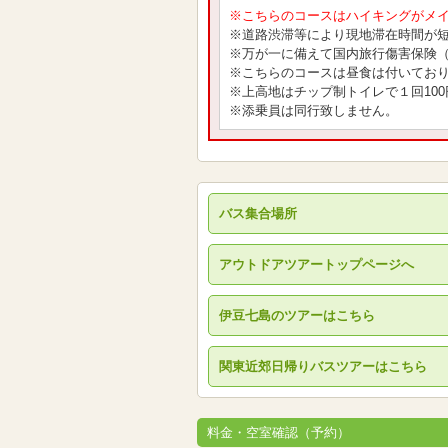
※こちらのコースはハイキングがメ
※道路渋滞等により現地滞在時間が
※万が一に備えて国内旅行傷害保険
※こちらのコースは昼食は付いてお
※上高地はチップ制トイレで１回10
※添乗員は同行致しません。
バス集合場所
アウトドアツアートップページへ
伊豆七島のツアーはこちら
関東近郊日帰りバスツアーはこちら
料金・空室確認（予約）