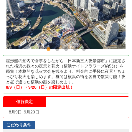
屋形船の船内で食事をしながら「日本新三大夜景都市」に認定さ
れた横浜の数々の夜景と花火（横浜ナイトフラワーズ約5分）を
鑑賞！本格的な花火大会を観るより、料金的に手軽に夜景とちょ
っぴり花火を楽しめます。昼間は横浜の街を各自で散策可能！夜
と昼で違った横浜の顔を楽しめます。
8/9（日）・9/20（日）の限定出航！
催行決定
8月9日･9月20日
こだわり条件