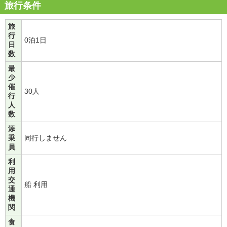
旅行条件
旅
行
0泊1日
日
数
最
少
催
30人
行
人
数
添
乗
同行しません
員
利
用
交
船 利用
通
機
関
食