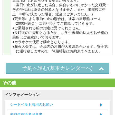
集合場所でお知らせする場合があります。
（当日中止が決定した場合、集合するのにかかった交通費・
その他代金は返金の対象となりません。また、出航後に中
止・中断が決まった場合、返金はございません。）
●荒天等により事前中止の場合は、通常の屋形船コース
（2000円返金）に切り換えてご乗船して頂きます。
●ご乗船される船の指定は受けられません。
●長時間のご乗船となるため、小学生未満の幼児のお子様の
乗船はご遠慮頂いております。
●カラオケの使用は禁止となります。
●花火大会では、会場内の河川が大変混み合います。安全第
一に運行致しますので、降船時刻はお約束できません。
予約へ進む(基本カレンダーへ)
その他
インフォメーション
シートベルト着用のお願い
未成年保護者同意書