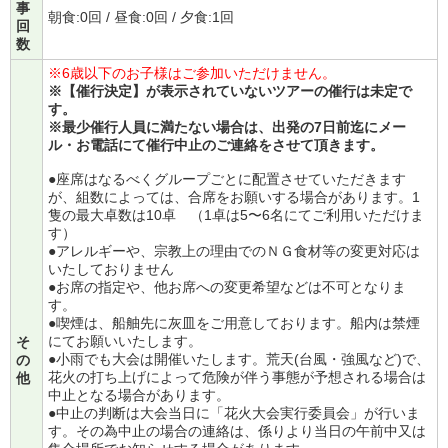
事
朝食:0回 / 昼食:0回 / 夕食:1回
回
数
※6歳以下のお子様はご参加いただけません。
※【催行決定】が表示されていないツアーの催行は未定で
す。
※最少催行人員に満たない場合は、出発の7日前迄にメー
ル・お電話にて催行中止のご連絡をさせて頂きます。
●座席はなるべくグループごとに配置させていただきます
が、組数によっては、合席をお願いする場合があります。1
隻の最大卓数は10卓 （1卓は5〜6名にてご利用いただけま
す）
●アレルギーや、宗教上の理由でのＮＧ食材等の変更対応は
いたしておりません
●お席の指定や、他お席への変更希望などは不可となりま
す。
●喫煙は、船舳先に灰皿をご用意しております。船内は禁煙
にてお願いいたします。
そ
●小雨でも大会は開催いたします。荒天(台風・強風など)で、
の
花火の打ち上げによって危険が伴う事態が予想される場合は
他
中止となる場合があります。
●中止の判断は大会当日に「花火大会実行委員会」が行いま
す。その為中止の場合の連絡は、係りより当日の午前中又は