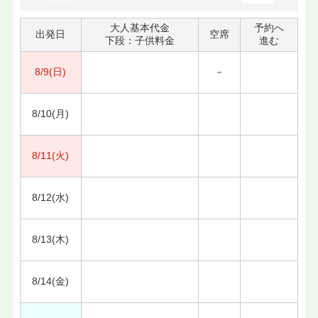
大人基本代金
予約へ
出発日
空席
下段：子供料金
進む
8/9(日)
－
8/10(月)
8/11(火)
8/12(水)
8/13(木)
8/14(金)