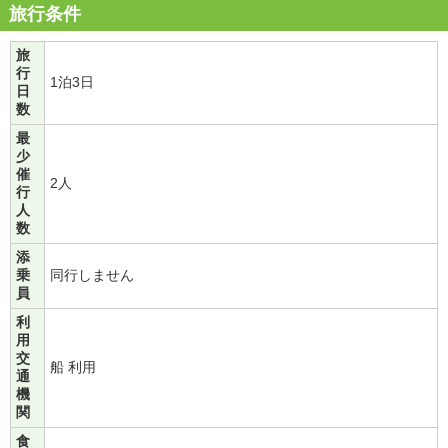
旅行条件
旅
行
1泊3日
日
数
最
少
催
2人
行
人
数
添
乗
同行しません
員
利
用
交
船 利用
通
機
関
食