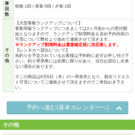
事
朝食:1回 / 昼食:0回 / 夕食:1回
回
数
【大型客船ランクアップについて】
客船等級ランクアップにつきましては2ヶ月前からの受付開
始となりますので、ランクアップ割増料金も含め予約内容の
可否について弊社より改めて連絡させて頂きます。
※ランクアップ割増料金は運賃確定後に決定致します。
そ
【レンタカー貸出について】
の
魚釣りを予定されているお客様は予約時に必ずお申し付け下
他
さい。釣り専用車には在庫に限りがあり、当日お貸出し出来
ない場合があります。
※この商品は6月5日（木）の一斉発売となり、順次リクエス
ト可否についてご連絡させて頂きますのでご承知おき下さ
い。
予約へ進む(基本カレンダーへ)
その他