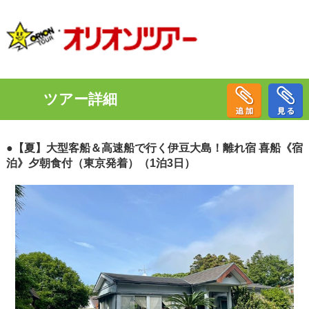
ツアー詳細
●【夏】大型客船＆高速船で行く伊豆大島！離れ宿 喜船《宿
泊》夕朝食付（東京発着）（1泊3日）