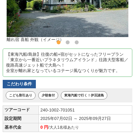
離れ宿 喜船 外観（イメージ）
【東海汽船/島旅】往復の船+宿がセットになったフリープラン
「東京から一番近いプラネタリウムアイランド」往路大型客船／
復路高速ジェット船で大島へ！
全室が離れ家となっているコテージ風なつくりが魅力です。
こだわり条件
こども割引あり
夕朝食付
東海汽船で行く！伊豆諸島
ツアーコード
240-1002-701051
設定期間
2025年07月02日 ～ 2025年09月27日
基本代金
0 円
/大人1名様あたり