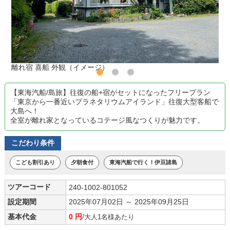
離れ宿 喜船 外観（イメージ）
【東海汽船/島旅】往復の船+宿がセットになったフリープラン
「東京から一番近いプラネタリウムアイランド」往復大型客船で
大島へ！
全室が離れ家となっているコテージ風なつくりが魅力です。
こだわり条件
こども割引あり
夕朝食付
東海汽船で行く！伊豆諸島
ツアーコード
240-1002-801052
設定期間
2025年07月02日 ～ 2025年09月25日
基本代金
0 円
/大人1名様あたり