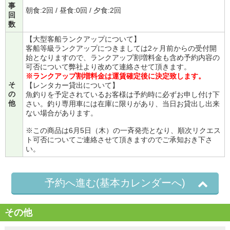
事
朝食:2回 / 昼食:0回 / 夕食:2回
回
数
【大型客船ランクアップについて】
客船等級ランクアップにつきましては2ヶ月前からの受付開
始となりますので、ランクアップ割増料金も含め予約内容の
可否について弊社より改めて連絡させて頂きます。
※ランクアップ割増料金は運賃確定後に決定致します。
そ
【レンタカー貸出について】
の
魚釣りを予定されているお客様は予約時に必ずお申し付け下
他
さい。釣り専用車には在庫に限りがあり、当日お貸出し出来
ない場合があります。
※この商品は6月5日（木）の一斉発売となり、順次リクエス
ト可否についてご連絡させて頂きますのでご承知おき下さ
い。
予約へ進む(基本カレンダーへ)
その他