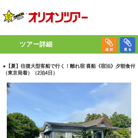
ツアー詳細
●【夏】往復大型客船で行く！離れ宿 喜船《宿泊》夕朝食付
（東京発着）（2泊4日）