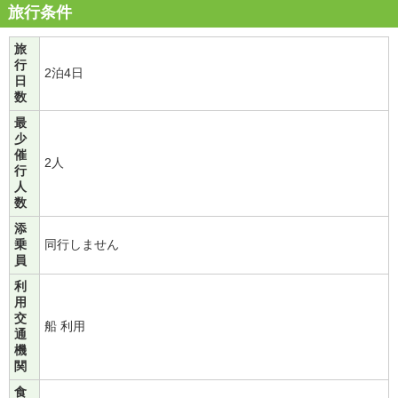
旅行条件
旅
行
2泊4日
日
数
最
少
催
2人
行
人
数
添
乗
同行しません
員
利
用
交
船 利用
通
機
関
食