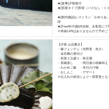
★[食事]夕朝食付
★[部屋タイプ]和室（バスなし・ト
★[館内施設]レストラン「かめり
球
★[FreeWi-Fi]館内全館、全客室にてF
※有線LANはありませんので予めご
【夕食 お品書き】
・椿フォンデュ（旬野菜・魚介）
・金目鯛の煮付け
・前菜２点盛り・島豆腐
・茶碗蒸し ・明日葉の胡麻和え
・わかめご飯 ・本日の汁物
・おしんこ ・デザート
※仕入れの状況により一部変更とな