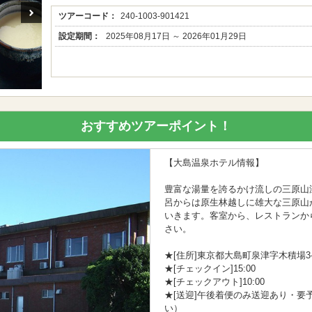
ツアーコード：
240-1003-901421
設定期間：
2025年08月17日 ～ 2026年01月29日
おすすめツアーポイント！
【大島温泉ホテル情報】
豊富な湯量を誇るかけ流しの三原山
呂からは原生林越しに雄大な三原山
いきます。客室から、レストランか
さい。
★[住所]東京都大島町泉津字木積場3-
★[チェックイン]15:00
★[チェックアウト]10:00
★[送迎]午後着便のみ送迎あり・要
い）