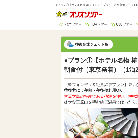
●プラン①【ホテル名物 椿フォンデュプラン】往復高速ジェット船
バスツアー
TDRツアー
USJツアー
往復高速ジェット船
●プラン①【ホテル名物 
朝食付（東京発着）（1泊
【椿フォンデュ＆絶景温泉プラン】東京か
往復共に：午前・午後便利用OK
伊豆大島の特産である椿油を使い、伊勢
雄大な三原山を望む絶景温泉でゆったり