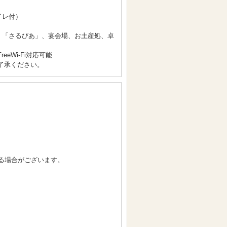
イレ付）
あ」「さるびあ」、宴会場、お土産処、卓
reeWi-Fi対応可能
了承ください。
る場合がございます。