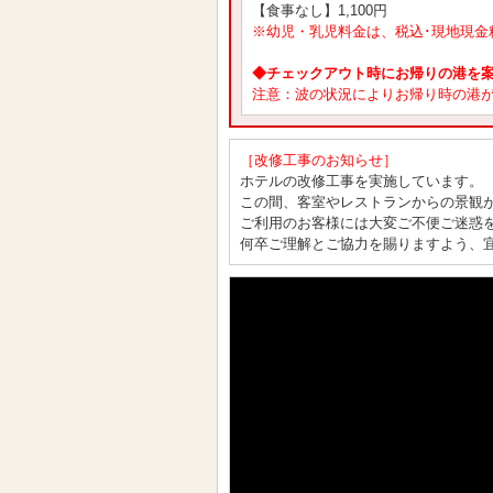
【食事なし】1,100円
※幼児・乳児料金は、税込･現地現金
◆チェックアウト時にお帰りの港を
注意：波の状況によりお帰り時の港
［改修工事のお知らせ］
ホテルの改修工事を実施しています。
この間、客室やレストランからの景観
ご利用のお客様には大変ご不便ご迷惑
何卒ご理解とご協力を賜りますよう、