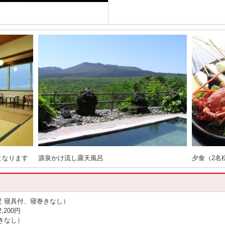
となります
源泉かけ流し露天風呂
夕食（2名
児 寝具付、寝巻きなし）
,200円
きなし）