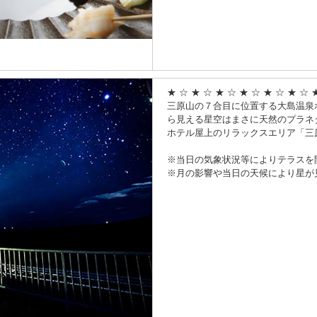
★ ☆ ★ ☆ ★ ☆ ★ ☆ ★ ☆ ★ ☆ 
三原山の７合目に位置する大島温泉
ら見える星空はまさに天然のプラネ
ホテル屋上のリラックスエリア「三
※当日の気象状況等によりテラスを
※月の影響や当日の天候により星が