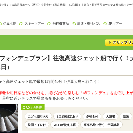
で行く！大島温泉ホテル《宿泊》夕朝食付（東京発着）（1泊2日） | 東京・竹芝客船ターミナル発大島ツアー
伊豆七島
スキーツアー
飛行機商品
高速・夜行バス
JRツアー
椿フォンデュプラン】往復高速ジェット船で行く！
2日）
ら高速ジェット船で最短1時間45分！伊豆大島へ行こう！
海老や明日葉などの食材を、揚げながら楽しむ「椿フォンデュ」をお召し上
、星空に近いテラスで星降る夜をお楽しみください。
こだわり条件
こども割引あり
1名1室設定あり
夕朝食付
大浴場
温泉
洗面トイレ付
Wi-Fiが使える宿
東海汽船で行く！伊豆諸島