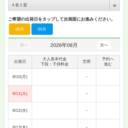
ご希望の出発日をタップして次画面にお進みください。
08月
09月
2026年08月
前へ
次へ
大人基本代金
予約へ
出発日
空席
下段：子供料金
進む
8/10(月)
－
8/11(火)
－
8/12(水)
－
8/13(木)
－