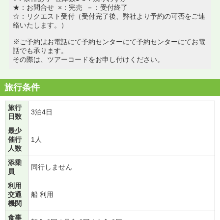
★：お問合せ ×：完売 －：受付終了
☆：リクエスト受付（受付完了後、弊社より予約の可否をご連
絡いたします。）
※ご予約はお電話にて予約センターにて予約センターにてお電
話でも承ります。
その際は、ツアーコードをお申し付けください。
旅行条件
旅行
3泊4日
日数
最少
催行
1人
人数
添乗
同行しません
員
利用
交通
船 利用
機関
食事