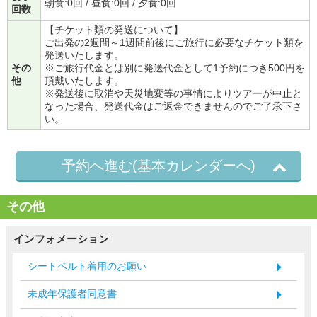
朝食:0回 / 昼食:0回 / 夕食:0回
回数
【チケット類の発送について】
ご出発の2週間～1週間前後にご旅行に必要なチケット類を
発送いたします。
その
※ご旅行代金とは別に発送代金として1予約につき500円を
他
頂戴いたします。
※発送後に取消や天災地変等の事情によりツアーが中止と
なった場合、発送代金はご返金できませんのでご了承下さ
い。
予約へ進む(基本カレンダーへ)
その他
インフォメーション
シートベルト着用のお願い
未成年保護者同意書