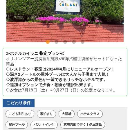
≫ホテルカイラニ 指定プラン≪
オリオンツアー提携宿泊施設×東海汽船往復船がセットになった
商品！
◇
レストラン・客室は2024年4月にリニューアルオープン！
◇深さ2メートルの屋外プールは大人から子供まで人気！
◇波浮港からの景色が一望できるリッチなホテルです。
◇追加オプションで夕食・朝食が選択出来ます。
◇夕食は7月18日（土）～9月27日（日）の設定となります。
こだわり条件
こども割引あり
素泊まり
大浴場
ホテルクラス
屋外プール
バス･トイレ付
東海汽船で行く！伊豆諸島