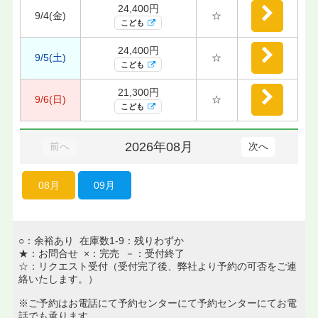
24,400円
9/4(金)
☆
こども
24,400円
9/5(土)
☆
こども
21,300円
9/6(日)
☆
こども
2026年08月
前へ
次へ
08月
09月
○：余裕あり 在庫数1-9：残りわずか
★：お問合せ ×：完売 －：受付終了
☆：リクエスト受付（受付完了後、弊社より予約の可否をご連
絡いたします。）
※ご予約はお電話にて予約センターにて予約センターにてお電
話でも承ります。