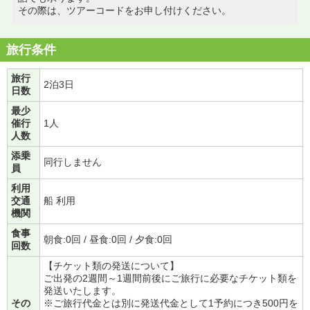
その際は、ツアーコードをお申し付けください。
旅行条件
旅行
2泊3日
日数
最少
催行
1人
人数
添乗
同行しません
員
利用
交通
船 利用
機関
食事
朝食:0回 / 昼食:0回 / 夕食:0回
回数
【チケット類の発送について】
ご出発の2週間～1週間前後にご旅行に必要なチケット類を
発送いたします。
その
※ご旅行代金とは別に発送代金として1予約につき500円を