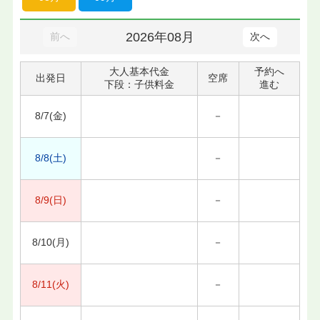
2026年08月
前へ
次へ
大人基本代金
予約へ
出発日
空席
下段：子供料金
進む
8/7(金)
－
8/8(土)
－
8/9(日)
－
8/10(月)
－
8/11(火)
－