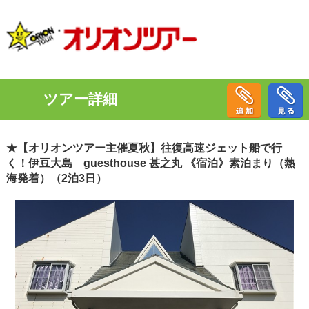
ツアー詳細
★【オリオンツアー主催夏秋】往復高速ジェット船で行
く！伊豆大島 guesthouse 甚之丸 《宿泊》素泊まり（熱
海発着）（2泊3日）