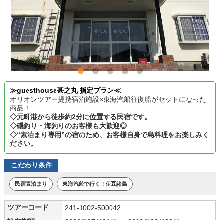
≫guesthouse甚之丸 指定プラン≪
オリオンツアー提携宿泊施設×東海汽船往復船がセットになった
商品！
◇元町港から徒歩約2分に位置する民宿です。
◇磯釣り・海釣りのお客様も大歓迎◎
◇“素泊まり専用”の宿のため、お客様自身で島料理をお楽しみく
ださい。
こだわり条件
民宿素泊まり
東海汽船で行く！伊豆諸島
ツアーコード
241-1002-500042