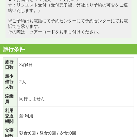
☆：リクエスト受付（受付完了後、弊社より予約の可否をご連
絡いたします。）
※ご予約はお電話にて予約センターにて予約センターにてお電
話でも承ります。
その際は、ツアーコードをお申し付けください。
旅行条件
旅行
3泊4日
日数
最少
催行
2人
人数
添乗
同行しません
員
利用
交通
船 利用
機関
食事
朝食:0回 / 昼食:0回 / 夕食:0回
回数