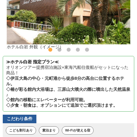
ホテル白岩 外観（イメージ）
≫ホテル白岩 指定プラン≪
オリオンツアー提携宿泊施設×東海汽船往復船がセットになった
商品！
◇伊豆大島の中心・元町港から徒歩8分の高台に位置するホテ
ル。
◇椿が彩る館内大浴場は、三原山大噴火の際に噴出した天然温泉
♪
◇館内の移動にエレベーターが利用可能。
◇夕食・朝食は、オプションにて追加でご選択頂けます。
こだわり条件
こども割引あり
素泊まり
Wi-Fiが使える宿