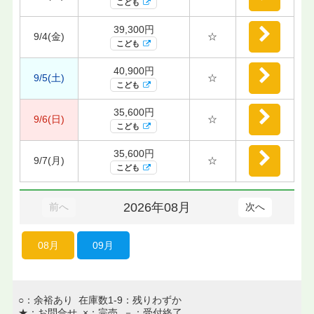
こども
39,300円
9/4(金)
☆
こども
40,900円
9/5(土)
☆
こども
35,600円
9/6(日)
☆
こども
35,600円
9/7(月)
☆
こども
2026年08月
前へ
次へ
08月
09月
○：余裕あり 在庫数1-9：残りわずか
★：お問合せ ×：完売 －：受付終了