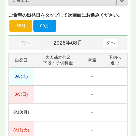
ご希望の出発日をタップして次画面にお進みください。
08月
09月
2026年08月
前へ
次へ
大人基本代金
予約へ
出発日
空席
下段：子供料金
進む
8/8(土)
－
8/9(日)
－
8/10(月)
－
8/11(火)
－