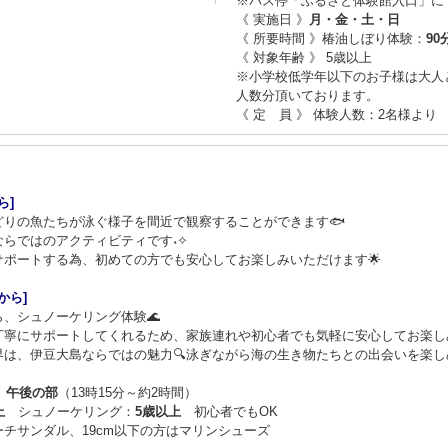
※バス停「ふるさと体験館入口」に
《 実施日 》
月・金・土・日
《 所要時間 》椿油しぼり体験：
90
《 対象年齢 》 5歳以上
※小学校低学年以下のお子様は大人
人数分頂いております。
《 定 員 》 体験人数：2名様より
ら]
りの魚たちが泳ぐ様子を間近で観察することができます🐟
らではのアクティビティです˖✧
ポートする為、初めての方でも安心してお楽しみいただけます🌟
から]
、シュノーケリング体験🌊
丁寧にサポートしてくれるため、家族連れや初心者でも気軽に安心してお楽しみ
は、伊豆大島ならではの魅力🔍泳ぎながら海の生き物たちとの出会いを楽しめ
）
午後の部
（13時15分～約2時間）
上
シュノーケリング：
5歳以上
初心者でもOK
チサンダル、19cm以下の方はマリンシューズ