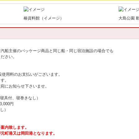
椿資料館（イメージ）
大島公園 
海汽船主催のパッケージ商品と同じ船・同じ宿泊施設の場合でも
ください。
設使用料のお支払いがございます。
ます。
社宛にお知らせ下さいませ。
 寝具付、寝巻きなし）
,000円
なし）
を案内致します。
が元町港又は岡田港となります。