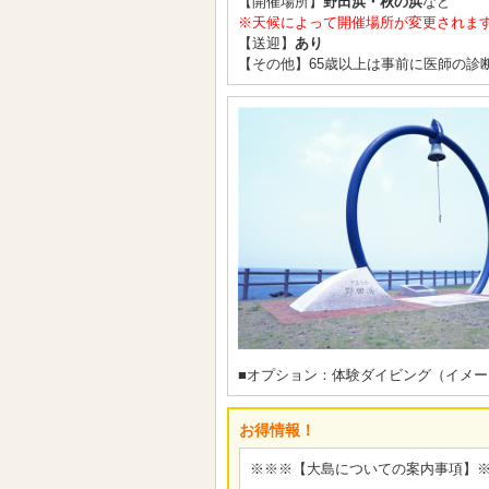
【開催場所】
野田浜・秋の浜
など
※天候によって開催場所が変更されま
【送迎】
あり
【その他】65歳以上は事前に医師の診
■オプション：体験ダイビング（イメー
お得情報！
※※※【大島についての案内事項】