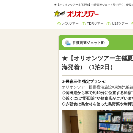
★【オリオンツアー主催夏秋】往復高速ジェット船で行く！伊豆大島
バスツアー
TDRツアー
USJツアー
往復高速ジェット船
★【オリオンツアー主催夏
海発着）（1泊2日）
≫民宿三佳 指定プラン≪
オリオンツアー提携宿泊施設×東海汽船
◇岡田港から車で約10分に位置する民宿
◇近くには“野田浜”や飲食店がございま
◇夕朝食は島食材を使った島野菜や魚料