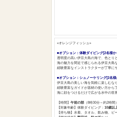
«オレンジフィッシュ»
■オプション：体験ダイビング[2名様か
透明度の高い伊豆大島の海で、色とりど
海の魅力を間近で感じられる伊豆大島な
経験豊富なインストラクターが丁寧にサ
■オプション：シュノーケリング[2名様
伊豆大島の美しい海を気軽に楽しむなら
経験豊富なガイドが器材の使い方から
海に顔をつけるだけで広がる水中の世界
【時間】
午前の部
（8時30分～約2時間
【対象年齢】体験ダイビング：
10歳以
【持ち物】水着、タオル、飲み物、ビー