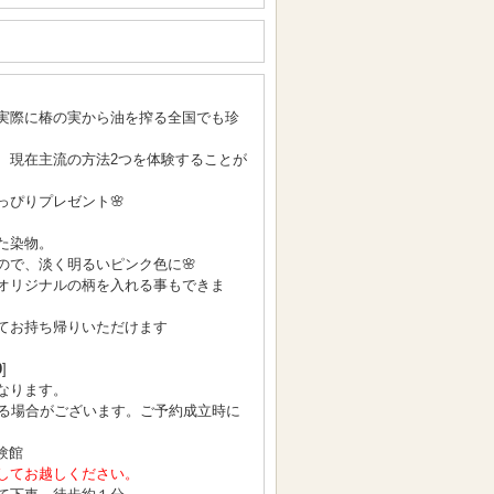
実際に椿の実から油を搾る全国でも珍
、現在主流の方法2つを体験することが
っぴりプレゼント🌸
た染物。
ので、淡く明るいピンク色に🌸
オリジナルの柄を入れる事もできま
てお持ち帰りいただけます
0
]
なります。
となる場合がございます。ご予約成立時に
験館
してお越しください。