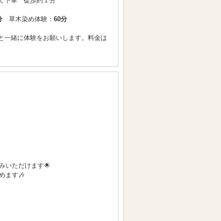
て下車 徒歩約１分
分
草木染め体験：
60分
と一緒に体験をお願いします。料金は
いただけます🌟
ます🎶