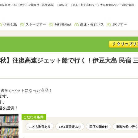
 民宿 三佳《宿泊》夕朝食付（熱海発着）（1泊2日） | 東京・竹芝客船ターミナル発大島ツアー/旅行詳細
伊豆七島
スキーツアー
飛行機商品
高速・夜行バス
JRツアー
秋】往復高速ジェット船で行く！伊豆大島 民宿 
往復船がセットになった商品！
です。
す。
理を提供！
こだわり条件
こども割引あり
1名1室設定あり
民宿夕朝食付
東海汽船で行く