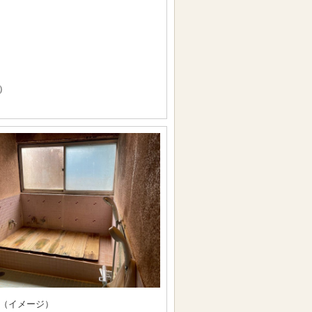
）
（イメージ）