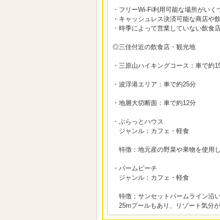
・フリーWi-Fi利用可能な場所がいくつかござ
・キャッシュレス決済可能な商店や
・時季によって営業していない飲食
◎三佳付近の飲食店・観光地
・三原山ハイキングコース：車で約1
・波浮港エリア：車で約25分
・地層大切断面：車で約12分
・ぶらっとハウス
ジャンル：カフェ・軽食
特徴：地元産の野菜や果物を使用し
・パームビーチ
ジャンル：カフェ・軽食
特徴：サンセットパームライン沿い
25mプールもあり、リゾート気分