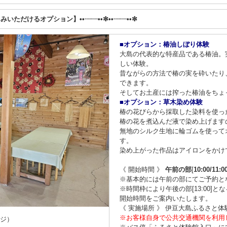
しみいただけるオプション】••┈┈••✼••┈┈••✼
■オプション：椿油しぼり体験
大島の代表的な特産品である椿油。
しい体験。
昔ながらの方法で椿の実を砕いたり
できます。
そしてお土産には搾った椿油をちょ
■オプション：草木染め体験
椿の花びらから採取した染料を使っ
椿の花を煮込んだ液で染め上げます
無地のシルク生地に輪ゴムを使って
す。
染め上がった作品はアイロンをかけ
《 開始時間 》
午前の部
[
10:00/11:0
※基本的には午前の部にてご予約と
※時間枠により午後の部[13:00]
開始時間をご案内いたします。
《 実施場所 》 伊豆大島ふるさと体
※お客様自身で公共交通機関を利用
ージ）