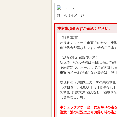
野田浜（イメージ）
注意事項※必ずご確認ください。
【注意事項】
オリオンツアー主催商品のため、東
旅行代金が異なります。予めご了承
【幼児/乳児 施設使用料】
幼児/乳児のお子様は当日現地にて施
予約確定後、メールにてご案内致し
※案内メールが届かない場合は、弊
幼児料金（3歳以上の小学生未就学児
【夕朝食付】4,000円 /【食事なし】3
乳幼児（3歳未満 寝具なし、寝巻き
【食事なし】0円
◆チェックアウト当日にお帰りの港
注意：波の状況によりお帰り時の港