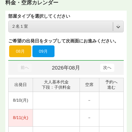
料金・空席カレンダー
部屋タイプを選択してください
ご希望の出発日をタップして次画面にお進みください。
08月
09月
2026年08月
前へ
次へ
大人基本代金
予約へ
出発日
空席
下段：子供料金
進む
8/10(月)
－
8/11(火)
－