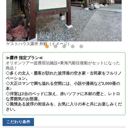
ゲストハウス露伴 外観（イメージ）
≫露伴 指定プラン≪
オリオンツアー提携宿泊施設×東海汽船往復船がセットになった
商品！
◇多くの文人・墨客が訪れた波浮港の空き家・古民家をフルリノ
ベーション。
◇大正ロマンで満ち溢れる空間には、小説や漫画など3,000冊の
本♪
◇洋室は2台のベッドに加え、赤いソファに木材の壁と、レトロ
な雰囲気のお部屋。
◇風情ある波浮の街並みを、お気に入りの本と共にお楽しみくだ
さい。
こだわり条件