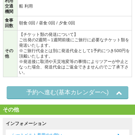
利用
交通
船 利用
機関
食事
朝食:0回 / 昼食:0回 / 夕食:0回
回数
【チケット類の発送について】
ご出発の2週間～1週間前後にご旅行に必要なチケット類を
発送いたします。
その
※ご旅行代金とは別に発送代金として1予約につき500円を
他
頂戴いたします。
※発送後に取消や天災地変等の事情によりツアーが中止と
なった場合、発送代金はご返金できませんのでご了承下さ
い。
予約へ進む(基本カレンダーへ)
その他
インフォメーション
シートベルト着用のお願い