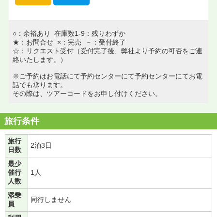
○：余裕あり 在庫数1-9：残りわずか
★：お問合せ ×：完売 －：受付終了
☆：リクエスト受付（受付完了後、弊社より予約の可否をご連
絡いたします。）
※ご予約はお電話にて予約センターにて予約センターにてお電
話でも承ります。
その際は、ツアーコードをお申し付けください。
旅行条件
旅行
2泊3日
日数
最少
催行
1人
人数
添乗
同行しません
員