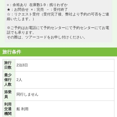
○：余裕あり 在庫数1-9：残りわずか
★：お問合せ ×：完売 －：受付終了
☆：リクエスト受付（受付完了後、弊社より予約の可否をご連
絡いたします。）
※ご予約はお電話にて予約センターにて予約センターにてお電
話でも承ります。
その際は、ツアーコードをお申し付けください。
旅行条件
旅行
2泊3日
日数
最少
催行
2人
人数
添乗
同行しません
員
利用
交通
船 利用
機関