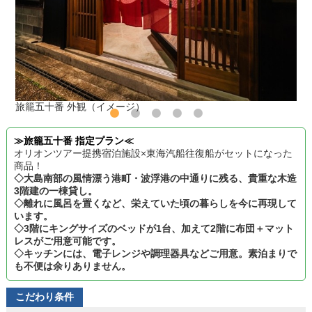
旅籠五十番 外観（イメージ）
≫旅籠五十番 指定プラン≪
オリオンツアー提携宿泊施設×東海汽船往復船がセットになった
商品！
◇大島南部の風情漂う港町・波浮港の中通りに残る、貴重な木造
3階建の一棟貸し。
◇離れに風呂を置くなど、栄えていた頃の暮らしを今に再現して
います。
◇3階にキングサイズのベッドが1台、加えて2階に布団＋マット
レスがご用意可能です。
◇キッチンには、電子レンジや調理器具などご用意。素泊まりで
も不便は余りありません。
こだわり条件