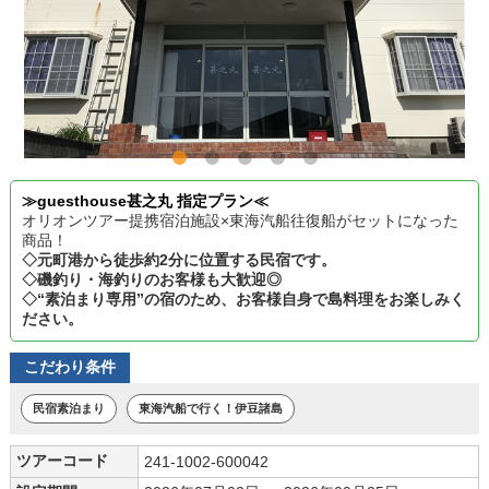
≫guesthouse甚之丸 指定プラン≪
オリオンツアー提携宿泊施設×東海汽船往復船がセットになった
商品！
◇元町港から徒歩約2分に位置する民宿です。
◇磯釣り・海釣りのお客様も大歓迎◎
◇“素泊まり専用”の宿のため、お客様自身で島料理をお楽しみく
ださい。
こだわり条件
民宿素泊まり
東海汽船で行く！伊豆諸島
ツアーコード
241-1002-600042