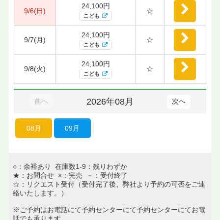
24,100円
9/6(日)
☆
こども
24,100円
9/7(月)
☆
こども
24,100円
9/8(火)
☆
こども
2026年08月
前へ
次へ
08月
09月
○：余裕あり 在庫数1-9：残りわずか
★：お問合せ ×：完売 －：受付終了
☆：リクエスト受付（受付完了後、弊社より予約の可否をご連
絡いたします。）
※ご予約はお電話にて予約センターにて予約センターにてお電
話でも承ります。