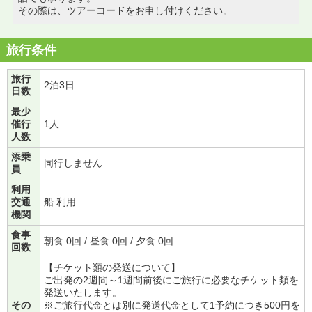
その際は、ツアーコードをお申し付けください。
旅行条件
旅行
2泊3日
日数
最少
催行
1人
人数
添乗
同行しません
員
利用
交通
船 利用
機関
食事
朝食:0回 / 昼食:0回 / 夕食:0回
回数
【チケット類の発送について】
ご出発の2週間～1週間前後にご旅行に必要なチケット類を
発送いたします。
その
※ご旅行代金とは別に発送代金として1予約につき500円を