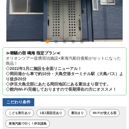
≫潮騒の宿 鳴海 指定プラン≪
オリオンツアー提携宿泊施設×東海汽船往復船がセットになった
商品！
◇2022年1月に施設を全面リニューアル！
◇岡田港から車で約10分・大島空港ターミナル駅（大島バス）よ
り徒歩20分
◇伊豆大島北部にあたる岡田地区にある素泊まり宿です。
◇館内Wi-Fi完備しておりますので長期滞在の方にオススメ！
こだわり条件
こども割引あり
1名1室設定あり
素泊まり
Wi-Fiが使える宿
東海汽船で行く！伊豆諸島