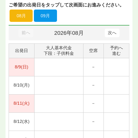
ご希望の出発日をタップして次画面にお進みください。
08月
09月
2026年08月
前へ
次へ
大人基本代金
予約へ
出発日
空席
下段：子供料金
進む
8/9(日)
－
8/10(月)
－
8/11(火)
－
8/12(水)
－