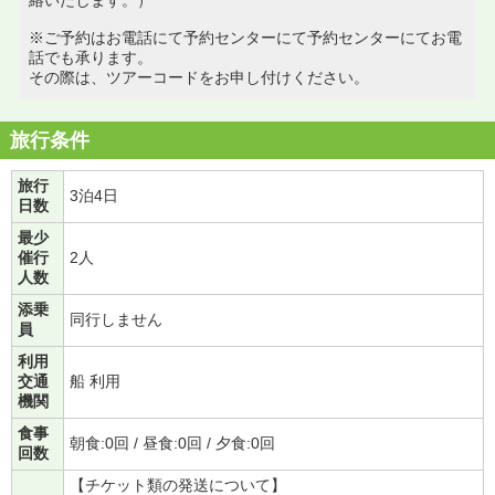
※ご予約はお電話にて予約センターにて予約センターにてお電
話でも承ります。
その際は、ツアーコードをお申し付けください。
旅行条件
旅行
3泊4日
日数
最少
催行
2人
人数
添乗
同行しません
員
利用
交通
船 利用
機関
食事
朝食:0回 / 昼食:0回 / 夕食:0回
回数
【チケット類の発送について】