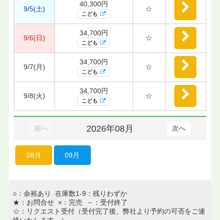
40,300円
9/5(土)
☆
こども
34,700円
9/6(日)
☆
こども
34,700円
9/7(月)
☆
こども
34,700円
9/8(火)
☆
こども
2026年08月
前へ
次へ
08月
09月
○：余裕あり 在庫数1-9：残りわずか
★：お問合せ ×：完売 －：受付終了
☆：リクエスト受付（受付完了後、弊社より予約の可否をご連
絡いたします。）