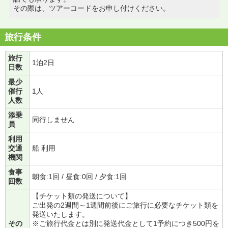
その際は、ツアーコードをお申し付けください。
旅行条件
旅行
1泊2日
日数
最少
催行
1人
人数
添乗
同行しません
員
利用
交通
船 利用
機関
食事
朝食:1回 / 昼食:0回 / 夕食:1回
回数
【チケット類の発送について】
ご出発の2週間～1週間前後にご旅行に必要なチケット類を
発送いたします。
その
※ご旅行代金とは別に発送代金として1予約につき500円を