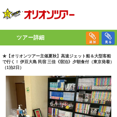
ツアー詳細
★【オリオンツアー主催夏秋】高速ジェット船＆大型客船
で行く！ 伊豆大島 民宿 三佳《宿泊》夕朝食付（東京発着）
（1泊2日）