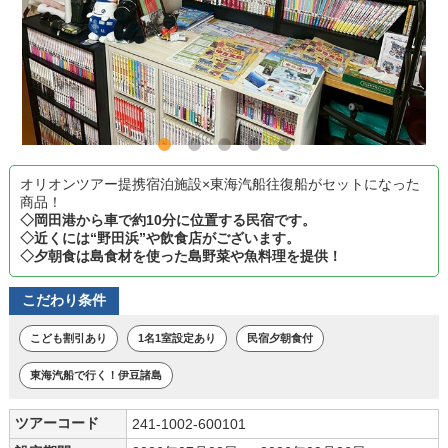
オリオンツアー提携宿泊施設×東海汽船往復船がセットになった
商品！
◇岡田港から車で約10分に位置する民宿です。
◇近くには“野田浜”や飲食店がございます。
◇夕朝食は島食材を使った島野菜や魚料理を提供！
こだわり条件
こども割引あり
1名1室設定あり
民宿夕朝食付
東海汽船で行く！伊豆諸島
ツアーコード
241-1002-600101