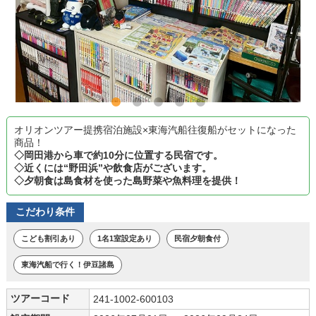
オリオンツアー提携宿泊施設×東海汽船往復船がセットになった
商品！
◇岡田港から車で約10分に位置する民宿です。
◇近くには“野田浜”や飲食店がございます。
◇夕朝食は島食材を使った島野菜や魚料理を提供！
こだわり条件
こども割引あり
1名1室設定あり
民宿夕朝食付
東海汽船で行く！伊豆諸島
ツアーコード
241-1002-600103