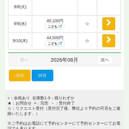
9/8(火)
40,100円
9/9(水)
☆
こども
44,500円
9/10(木)
☆
こども
2026年08月
前へ
次へ
08月
09月
○：余裕あり 在庫数1-9：残りわずか
★：お問合せ ×：完売 －：受付終了
☆：リクエスト受付（受付完了後、弊社より予約の可否をご連
絡いたします。）
※ご予約はお電話にて予約センターにて予約センターにてお電
話でも承ります。