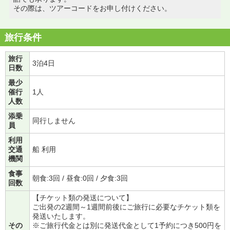
その際は、ツアーコードをお申し付けください。
旅行条件
旅行
3泊4日
日数
最少
催行
1人
人数
添乗
同行しません
員
利用
交通
船 利用
機関
食事
朝食:3回 / 昼食:0回 / 夕食:3回
回数
【チケット類の発送について】
ご出発の2週間～1週間前後にご旅行に必要なチケット類を
発送いたします。
その
※ご旅行代金とは別に発送代金として1予約につき500円を