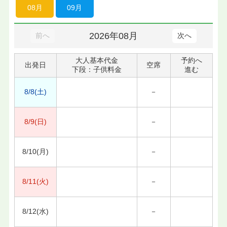
08月
09月
2026年08月
前へ
次へ
大人基本代金
予約へ
出発日
空席
下段：子供料金
進む
8/8(土)
－
8/9(日)
－
8/10(月)
－
8/11(火)
－
8/12(水)
－