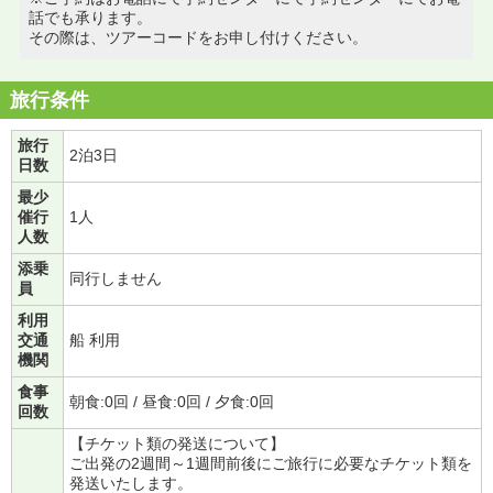
話でも承ります。
その際は、ツアーコードをお申し付けください。
旅行条件
旅行
2泊3日
日数
最少
催行
1人
人数
添乗
同行しません
員
利用
交通
船 利用
機関
食事
朝食:0回 / 昼食:0回 / 夕食:0回
回数
【チケット類の発送について】
ご出発の2週間～1週間前後にご旅行に必要なチケット類を
発送いたします。