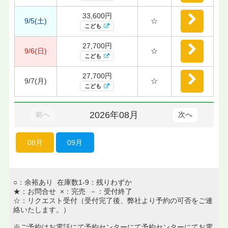
33,600円
9/5(土)
☆
こども
27,700円
9/6(日)
☆
こども
27,700円
9/7(月)
☆
こども
2026年08月
前へ
次へ
08月
09月
○：余裕あり 在庫数1-9：残りわずか
★：お問合せ ×：完売 －：受付終了
☆：リクエスト受付（受付完了後、弊社より予約の可否をご連
絡いたします。）
※ご予約はお電話にて予約センターにて予約センターにてお電