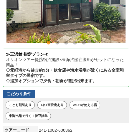
≫三浜館 指定プラン≪
オリオンツアー提携宿泊施設×東海汽船往復船がセットになった
商品！
◇元町港から徒歩約9分・飲食店や海水浴場が近くにある全室和
室タイプの民宿です。
◇追加オプションで夕食・朝食が選択出来ます。
こだわり条件
こども割引あり
1名1室設定あり
Wi-Fiが使える宿
東海汽船で行く！伊豆諸島
ツアーコード
241-1002-600362