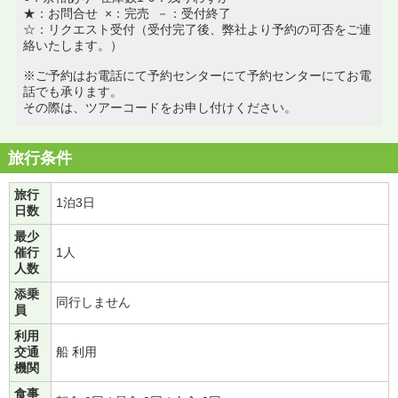
★：お問合せ ×：完売 －：受付終了
☆：リクエスト受付（受付完了後、弊社より予約の可否をご連
絡いたします。）
※ご予約はお電話にて予約センターにて予約センターにてお電
話でも承ります。
その際は、ツアーコードをお申し付けください。
旅行条件
旅行
1泊3日
日数
最少
催行
1人
人数
添乗
同行しません
員
利用
交通
船 利用
機関
食事