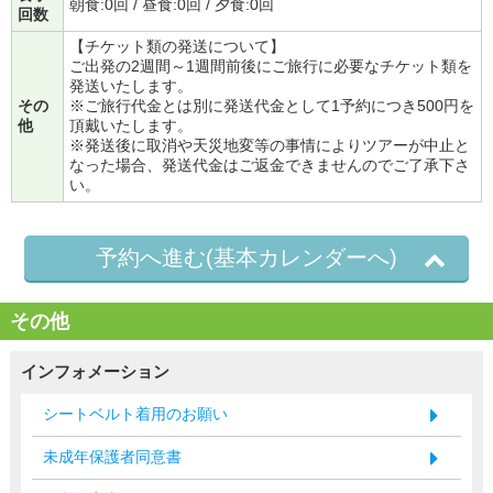
朝食:0回 / 昼食:0回 / 夕食:0回
回数
【チケット類の発送について】
ご出発の2週間～1週間前後にご旅行に必要なチケット類を
発送いたします。
その
※ご旅行代金とは別に発送代金として1予約につき500円を
他
頂戴いたします。
※発送後に取消や天災地変等の事情によりツアーが中止と
なった場合、発送代金はご返金できませんのでご了承下さ
い。
予約へ進む(基本カレンダーへ)
その他
インフォメーション
シートベルト着用のお願い
未成年保護者同意書