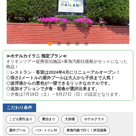
≫ホテルカイラニ 指定プラン≪
オリオンツアー提携宿泊施設×東海汽船往復船がセットになった
商品！
◇
レストラン・客室は2024年4月にリニューアルオープン！
◇深さ2メートルの屋外プールは大人から子供まで人気！
◇波浮港からの景色が一望できるリッチなホテルです。
◇追加オプションで夕食・朝食が選択出来ます。
◇夕食は7月18日（土）～9月27日（日）の設定となります。
こだわり条件
こども割引あり
素泊まり
大浴場
ホテルクラス
屋外プール
バス･トイレ付
東海汽船で行く！伊豆諸島