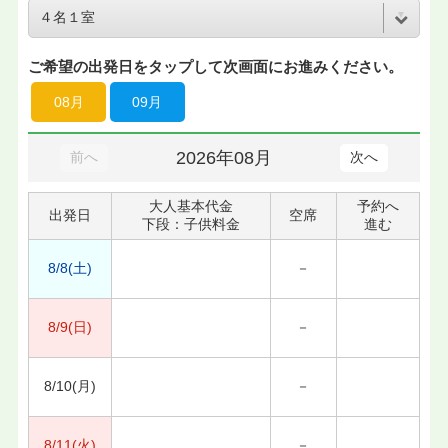
ご希望の出発日をタップして次画面にお進みください。
08月
09月
2026年08月
前へ
次へ
大人基本代金
予約へ
出発日
空席
下段：子供料金
進む
8/8(土)
－
8/9(日)
－
8/10(月)
－
8/11(火)
－