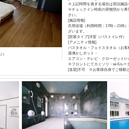
※上記時間を過ぎる場合は宿泊施設
※チェックイン時前の荷物預かり希
さい。
[施設情報]
共用浴場（利用時間：17時～21時
ざいます。
[部屋タイプ]洋室（バストイレ付）
[アメニティ情報]
バスタオル・フェイスタオル（お客
湯沸かしポット・
ジ）
エアコン・テレビ・クローゼット/
※フロントにてカミソリ・wi-fiル
[送迎]不可 ※お客様自身でご移動