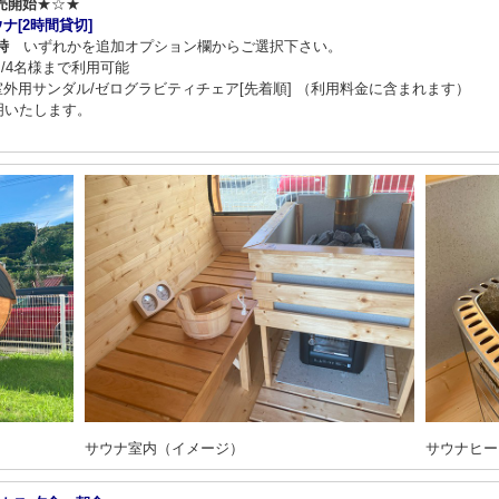
売開始
★☆★
ナ[2時間貸切]
時
いずれかを追加オプション欄からご選択下さい。
円/4名様まで利用可能
外用サンダル/ゼログラビティチェア[先着順] （利用料金に含まれます）
明いたします。
サウナ室内（イメージ）
サウナヒー