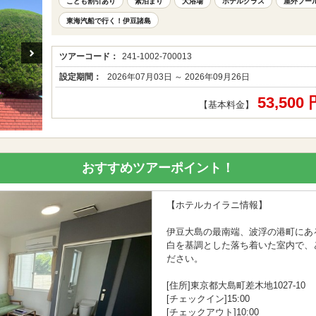
こども割引あり
素泊まり
大浴場
ホテルクラス
屋外プー
東海汽船で行く！伊豆諸島
ツアーコード：
241-1002-700013
設定期間：
2026年07月03日 ～ 2026年09月26日
53,500
【基本料金】
おすすめツアーポイント！
【ホテルカイラニ情報】
伊豆大島の最南端、波浮の港町にあ
白を基調とした落ち着いた室内で、
ださい。
[住所]東京都大島町差木地1027-10
[チェックイン]15:00
[チェックアウト]10:00