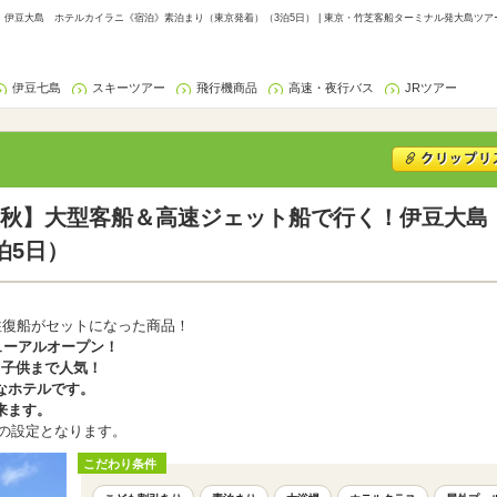
伊豆大島 ホテルカイラニ《宿泊》素泊まり（東京発着）（3泊5日） | 東京・竹芝客船ターミナル発大島ツア
伊豆七島
スキーツアー
飛行機商品
高速・夜行バス
JRツアー
秋】大型客船＆高速ジェット船で行く！伊豆大島
泊5日）
往復船がセットになった商品！
ューアルオープン！
ら子供まで人気！
なホテルです。
来ます。
）の設定となります。
こだわり条件