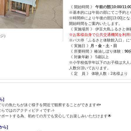
《 開始時間 》
午前の部
[
10:00/11:0
※基本的には午前の部にてご予約と
※時間枠により午後の部[13:00]
開始時間をご案内いたします。
《 実施場所 》 伊豆大島ふるさと体
※お客様自身で公共交通機関を利用
ージ）
※バス停「ふるさと体験館入口」に
《 実施日 》
月・金・土・日
《 所要時間 》椿油しぼり体験：
90
《 対象年齢 》 5歳以上
※小学校低学年以下のお子様は大人
人数分頂いております。
《 定 員 》 体験人数：2名様より
ら]
りの魚たちが泳ぐ様子を間近で観察することができます🐟
らではのアクティビティです˖✧
ポートする為、初めての方でも安心してお楽しみいただけます🌟
から]