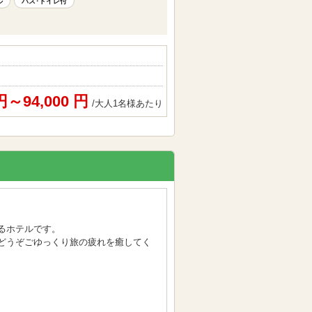
ル
バス･トイレ付
 円～94,000 円
/大人1名様あたり
るホテルです。
どうぞごゆっくり旅の疲れを癒してく