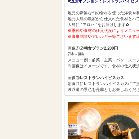
■
追加オプション：レストランハイビス
地元の新鮮な旬の食材を使った洋食や
地元大島の農家から仕入れた食材とハ
大島に "アロハ "をお届けします✿
※季節や食材の仕入状況によりメニュ
※食事制限やアレルギー等ございます
画像①②
朝食プラン2,200円
7時～9時
メニュー例：前菜・主菜・パン・スー
※画像はイメージです。食材の仕入状
画像③
レストランハイビスカス
朝食共にレストランハイビスカスにて
波浮港の景色を是非ともお楽しみくだ