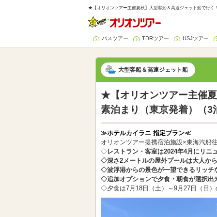
★【オリオンツアー主催夏秋】大型客船＆高速ジェット船で行く！
バスツアー
TDRツアー
USJツアー
大型客船＆高速ジェット船
★【オリオンツアー主催夏
素泊まり（東京発着）（3
≫ホテルカイラニ 指定プラン≪
オリオンツアー提携宿泊施設×東海汽船
◇
レストラン・客室は2024年4月にリニ
◇深さ2メートルの屋外プールは大人か
◇波浮港からの景色が一望できるリッチ
◇追加オプションで夕食・朝食が選択出
◇夕食は7月18日（土）～9月27日（日