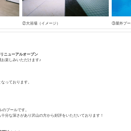
②大浴場（イメージ）
③屋外プー
月にリニューアルオープン
層お楽しみいただけます♪
となっております。
トルのプールです。
も十分な深さがあり沢山の方から好評をいただいております！