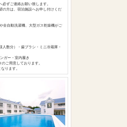
へ必ずご連絡お願い致します。
望の方は、宿泊施設へお申し付けくだ
）や全自動洗濯機、大型ガス乾燥機がご
様人数分）・歯ブラシ・ミニ冷蔵庫・
ハンガー・室内履き
ータのご用意しております。
となります。