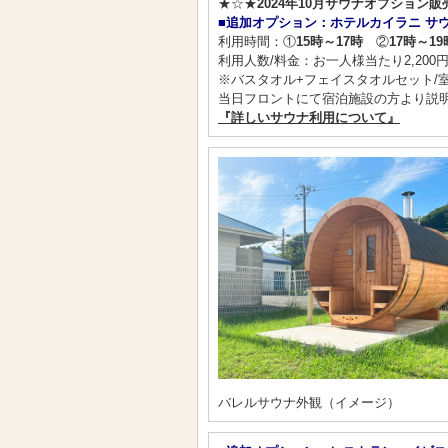
★☆★
2024年10月サウナオプション販
■追加オプション：ホテルカイラニ サウ
利用時間：①
15時～17時
②
17時～19
利用人数/料金：お一人様当たり2,200
※バスタオル+フェイスタオルセット/室
当日フロントにて宿泊施設の方より説
『詳しいサウナ利用について』
バレルサウナ外観（イメージ）