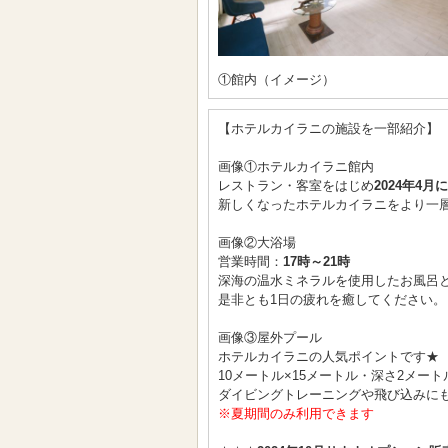
①館内（イメージ）
【ホテルカイラニの施設を一部紹介】
画像①ホテルカイラニ館内
レストラン・客室をはじめ
2024年4
新しくなったホテルカイラニをより一
画像②大浴場
営業時間：
17時～21時
深海の温水ミネラルを使用したお風呂
是非とも1日の疲れを癒してください。
画像③屋外プール
ホテルカイラニの人気ポイントです★
10メートル×15メートル・深さ2メー
ダイビングトレーニングや飛び込みに
※夏期間のみ利用できます