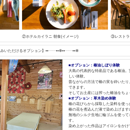
②ホテルカイラニ 朝食(イメージ)
③レストラ
しみいただけるオプション】••┈┈••✼••┈┈••✼
■オプション：椿油しぼり体験
大島の代表的な特産品である椿油。
しい体験。
昔ながらの方法で椿の実を砕いたり
できます。
そしてお土産には搾った椿油をちょ
■オプション：草木染め体験
椿の花びらから採取した染料を使っ
椿の花を煮込んだ液で染め上げます
無地のシルク生地に輪ゴムを使って
す。
染め上がった作品はアイロンをかけ