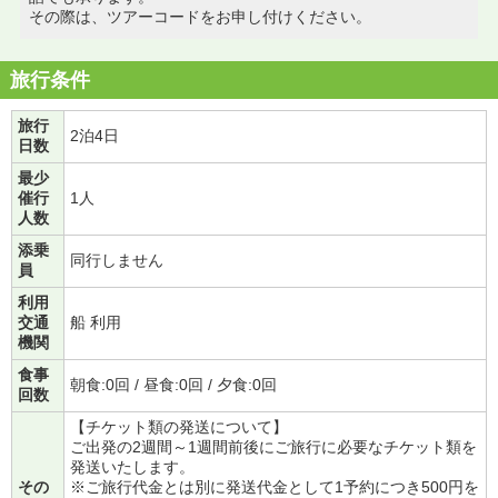
その際は、ツアーコードをお申し付けください。
旅行条件
旅行
2泊4日
日数
最少
催行
1人
人数
添乗
同行しません
員
利用
交通
船 利用
機関
食事
朝食:0回 / 昼食:0回 / 夕食:0回
回数
【チケット類の発送について】
ご出発の2週間～1週間前後にご旅行に必要なチケット類を
発送いたします。
その
※ご旅行代金とは別に発送代金として1予約につき500円を