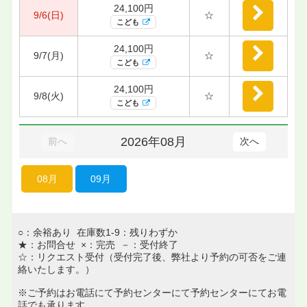
24,100円
9/6(日)
☆
こども
24,100円
9/7(月)
☆
こども
24,100円
9/8(火)
☆
こども
2026年08月
前へ
次へ
08月
09月
○：余裕あり 在庫数1-9：残りわずか
★：お問合せ ×：完売 －：受付終了
☆：リクエスト受付（受付完了後、弊社より予約の可否をご連
絡いたします。）
※ご予約はお電話にて予約センターにて予約センターにてお電
話でも承ります。