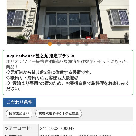
≫guesthouse甚之丸 指定プラン≪
オリオンツアー提携宿泊施設×東海汽船往復船がセットになった
商品！
◇元町港から徒歩約2分に位置する民宿です。
◇磯釣り・海釣りのお客様も大歓迎◎
◇“素泊まり専用”の宿のため、お客様自身で島料理をお楽しみく
ださい。
こだわり条件
民宿素泊まり
東海汽船で行く！伊豆諸島
ツアーコード
241-1002-700042