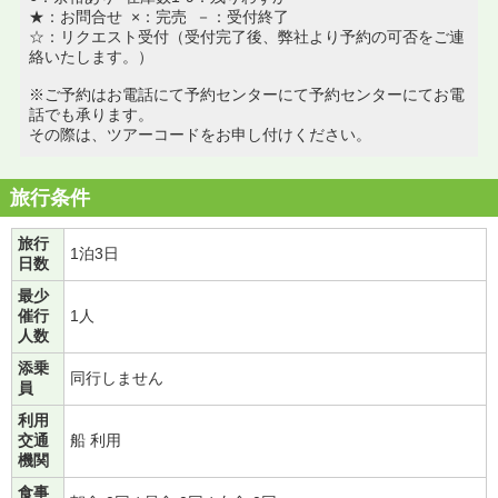
★：お問合せ ×：完売 －：受付終了
☆：リクエスト受付（受付完了後、弊社より予約の可否をご連
絡いたします。）
※ご予約はお電話にて予約センターにて予約センターにてお電
話でも承ります。
その際は、ツアーコードをお申し付けください。
旅行条件
旅行
1泊3日
日数
最少
催行
1人
人数
添乗
同行しません
員
利用
交通
船 利用
機関
食事