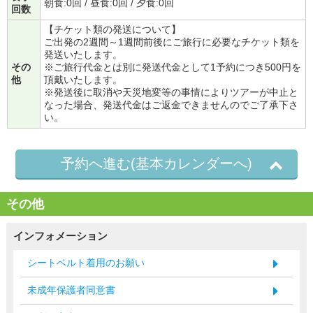
朝食:0回 / 昼食:0回 / 夕食:0回
回数
【チケット類の発送について】
ご出発の2週間～1週間前後にご旅行に必要なチケット類を
発送いたします。
その
※ご旅行代金とは別に発送代金として1予約につき500円を
他
頂戴いたします。
※発送後に取消や天災地変等の事情によりツアーが中止と
なった場合、発送代金はご返金できませんのでご了承下さ
い。
予約へ進む(基本カレンダーへ)
その他
インフォメーション
シートベルト着用のお願い
未成年保護者同意書