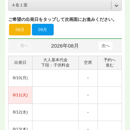
ご希望の出発日をタップして次画面にお進みください。
08月
09月
2026年08月
前へ
次へ
大人基本代金
予約へ
出発日
空席
下段：子供料金
進む
8/10(月)
－
8/11(火)
－
8/12(水)
－
8/13(木)
－