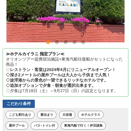
≫ホテルカイラニ 指定プラン≪
オリオンツアー提携宿泊施設×東海汽船往復船がセットになった
商品！
◇
レストラン・客室は2024年4月にリニューアルオープン！
◇深さ2メートルの屋外プールは大人から子供まで人気！
◇波浮港からの景色が一望できるリッチなホテルです。
◇追加オプションで夕食・朝食が選択出来ます。
◇夕食は7月18日（土）～9月27日（日）の設定となります。
こだわり条件
こども割引あり
素泊まり
大浴場
ホテルクラス
屋外プール
バス･トイレ付
東海汽船で行く！伊豆諸島