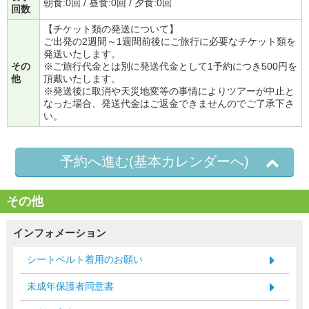
朝食:0回 / 昼食:0回 / 夕食:0回
回数
【チケット類の発送について】
ご出発の2週間～1週間前後にご旅行に必要なチケット類を
発送いたします。
その
※ご旅行代金とは別に発送代金として1予約につき500円を
他
頂戴いたします。
※発送後に取消や天災地変等の事情によりツアーが中止と
なった場合、発送代金はご返金できませんのでご了承下さ
い。
予約へ進む(基本カレンダーへ)
その他
インフォメーション
シートベルト着用のお願い
未成年保護者同意書