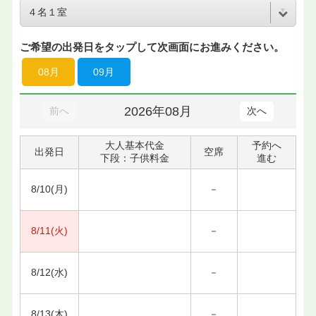
ご希望の出発日をタップして次画面にお進みください。
08月
09月
2026年08月
前へ
次へ
大人基本代金
予約へ
出発日
空席
下段：子供料金
進む
8/10(月)
－
8/11(火)
－
8/12(水)
－
8/13(木)
－