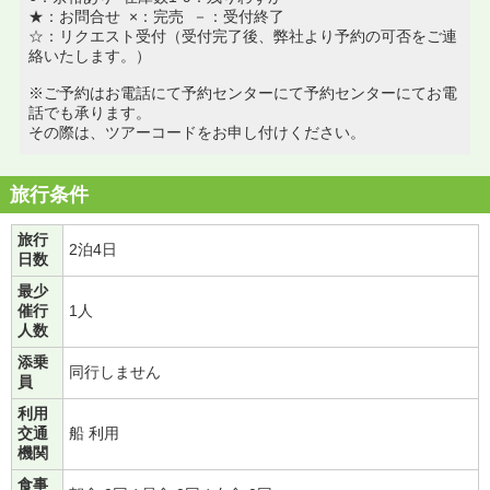
★：お問合せ ×：完売 －：受付終了
☆：リクエスト受付（受付完了後、弊社より予約の可否をご連
絡いたします。）
※ご予約はお電話にて予約センターにて予約センターにてお電
話でも承ります。
その際は、ツアーコードをお申し付けください。
旅行条件
旅行
2泊4日
日数
最少
催行
1人
人数
添乗
同行しません
員
利用
交通
船 利用
機関
食事