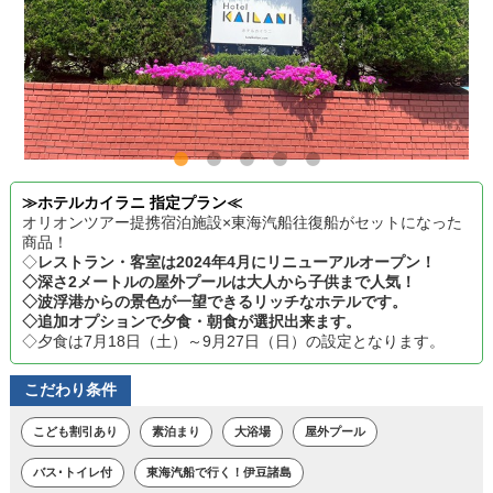
≫ホテルカイラニ 指定プラン≪
オリオンツアー提携宿泊施設×東海汽船往復船がセットになった
商品！
◇
レストラン・客室は2024年4月にリニューアルオープン！
◇深さ2メートルの屋外プールは大人から子供まで人気！
◇波浮港からの景色が一望できるリッチなホテルです。
◇追加オプションで夕食・朝食が選択出来ます。
◇夕食は7月18日（土）～9月27日（日）の設定となります。
こだわり条件
こども割引あり
素泊まり
大浴場
屋外プール
バス･トイレ付
東海汽船で行く！伊豆諸島