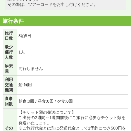
その際は、ツアーコードをお申し付けください。
旅行条件
旅行
3泊5日
日数
最少
催行
1人
人数
添乗
同行しません
員
利用
交通
船 利用
機関
食事
朝食:0回 / 昼食:0回 / 夕食:0回
回数
【チケット類の発送について】
ご出発の2週間～1週間前後にご旅行に必要なチケット類を
発送いたします。
その
※ご旅行代金とは別に発送代金として1予約につき500円を