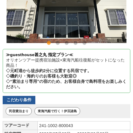
≫guesthouse甚之丸 指定プラン≪
オリオンツアー提携宿泊施設×東海汽船往復船がセットになった
商品！
◇元町港から徒歩約2分に位置する民宿です。
◇磯釣り・海釣りのお客様も大歓迎◎
◇“素泊まり専用”の宿のため、お客様自身で島料理をお楽しみく
ださい。
こだわり条件
民宿素泊まり
東海汽船で行く！伊豆諸島
ツアーコード
241-1002-800043