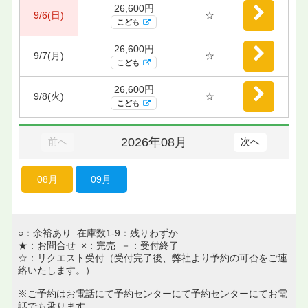
26,600円
9/6(日)
☆
こども
26,600円
9/7(月)
☆
こども
26,600円
9/8(火)
☆
こども
2026年08月
前へ
次へ
08月
09月
○：余裕あり 在庫数1-9：残りわずか
★：お問合せ ×：完売 －：受付終了
☆：リクエスト受付（受付完了後、弊社より予約の可否をご連
絡いたします。）
※ご予約はお電話にて予約センターにて予約センターにてお電
話でも承ります。