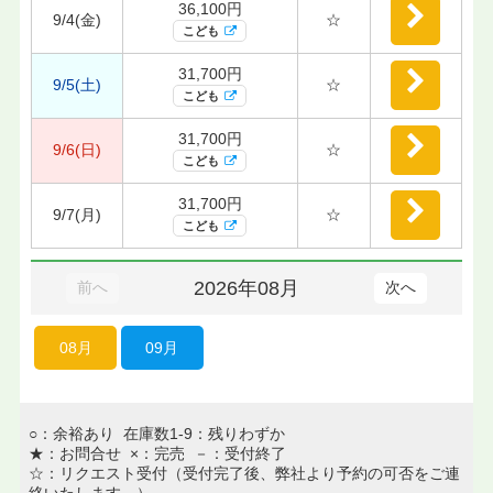
36,100円
9/4(金)
☆
こども
31,700円
9/5(土)
☆
こども
31,700円
9/6(日)
☆
こども
31,700円
9/7(月)
☆
こども
2026年08月
前へ
次へ
08月
09月
○：余裕あり 在庫数1-9：残りわずか
★：お問合せ ×：完売 －：受付終了
☆：リクエスト受付（受付完了後、弊社より予約の可否をご連
絡いたします。）