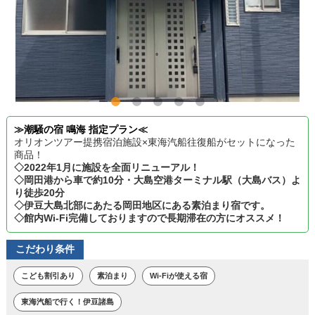
≫潮騒の宿 鳴海 指定プラン≪
オリオンツアー提携宿泊施設×東海汽船往復船がセットになった
商品！
◇2022年1月に施設を全面リニューアル！
◇岡田港から車で約10分・大島空港ターミナル駅（大島バス）よ
り徒歩20分
◇伊豆大島北部にあたる岡田地区にある素泊まり宿です。
◇館内Wi-Fi完備しておりますので長期滞在の方にオススメ！
こだわり条件
こども割引あり
素泊まり
Wi-Fiが使える宿
東海汽船で行く！伊豆諸島