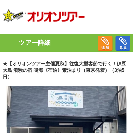
ツアー詳細
★【オリオンツアー主催夏秋】往復大型客船で行く！伊豆
大島 潮騒の宿 鳴海《宿泊》素泊まり（東京発着）（3泊5
日）