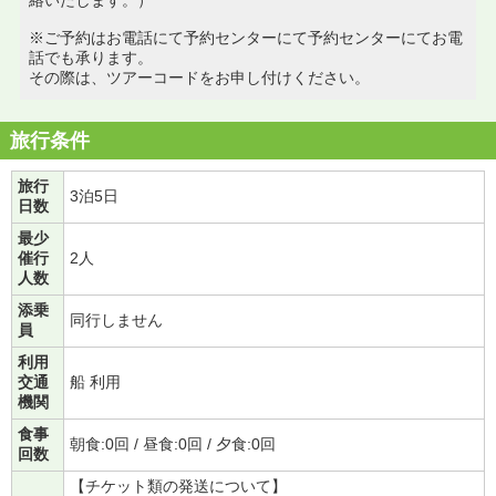
※ご予約はお電話にて予約センターにて予約センターにてお電
話でも承ります。
その際は、ツアーコードをお申し付けください。
旅行条件
旅行
3泊5日
日数
最少
催行
2人
人数
添乗
同行しません
員
利用
交通
船 利用
機関
食事
朝食:0回 / 昼食:0回 / 夕食:0回
回数
【チケット類の発送について】