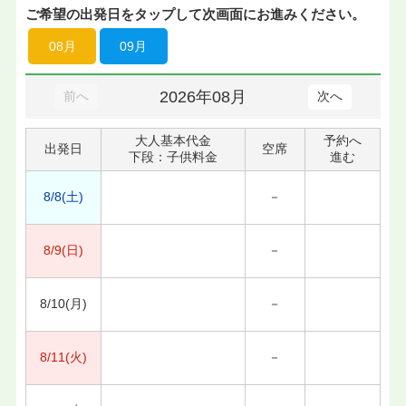
ご希望の出発日をタップして次画面にお進みください。
08月
09月
2026年08月
前へ
次へ
大人基本代金
予約へ
出発日
空席
下段：子供料金
進む
8/8(土)
－
8/9(日)
－
8/10(月)
－
8/11(火)
－