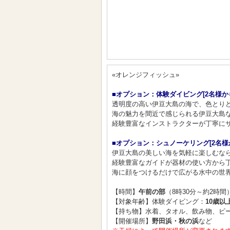
«オレンジフィッシュ»
■オプション：体験ダイビング[2名様か
透明度の高い伊豆大島の海で、色とりど
海の魅力を間近で感じられる伊豆大島な
経験豊富なインストラクターが丁寧にサ
■オプション：シュノーケリング[2名様
伊豆大島の美しい海を気軽に楽しむなら
経験豊富なガイドが器材の使い方から
海に顔をつけるだけで広がる水中の世界
【時間】
午前の部
（8時30分～約2時間
【対象年齢】体験ダイビング：
10歳以
【持ち物】水着、タオル、飲み物、ビー
【開催場所】
野田浜・秋の浜
など