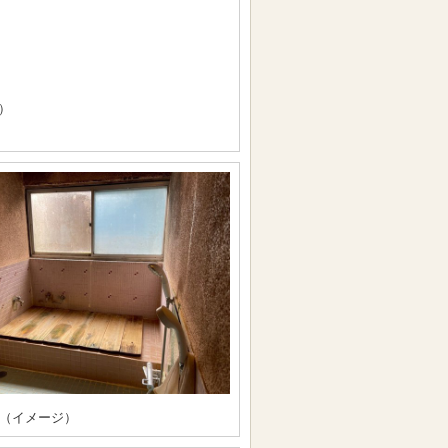
）
（イメージ）