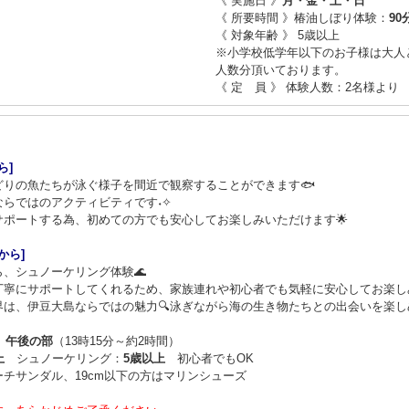
《 実施日 》
月・金・土・日
《 所要時間 》椿油しぼり体験：
90
《 対象年齢 》 5歳以上
※小学校低学年以下のお子様は大人
人数分頂いております。
《 定 員 》 体験人数：2名様より
ら]
りの魚たちが泳ぐ様子を間近で観察することができます🐟
らではのアクティビティです˖✧
ポートする為、初めての方でも安心してお楽しみいただけます🌟
から]
、シュノーケリング体験🌊
丁寧にサポートしてくれるため、家族連れや初心者でも気軽に安心してお楽しみ
は、伊豆大島ならではの魅力🔍泳ぎながら海の生き物たちとの出会いを楽しめ
）
午後の部
（13時15分～約2時間）
上
シュノーケリング：
5歳以上
初心者でもOK
チサンダル、19cm以下の方はマリンシューズ