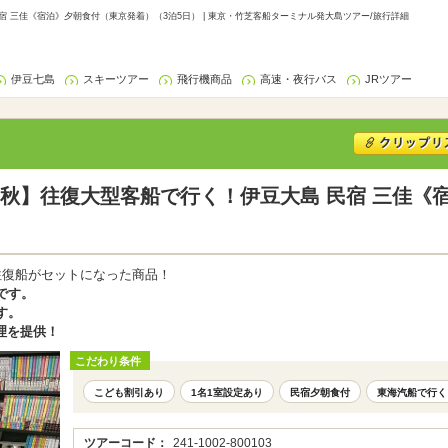
 三佳《宿泊》夕朝食付（東京発着）（3泊5日） | 東京・竹芝客船ターミナル発大島ツアー/旅行詳細
伊豆七島
スキーツアー
飛行機商品
高速・夜行バス
JRツアー
秋】往復大型客船で行く！伊豆大島 民宿 三佳《
往復船がセットになった商品！
です。
す。
理を提供！
こだわり条件
こども割引あり
1名1室設定あり
民宿夕朝食付
東海汽船で行く
ツアーコード：
241-1002-800103