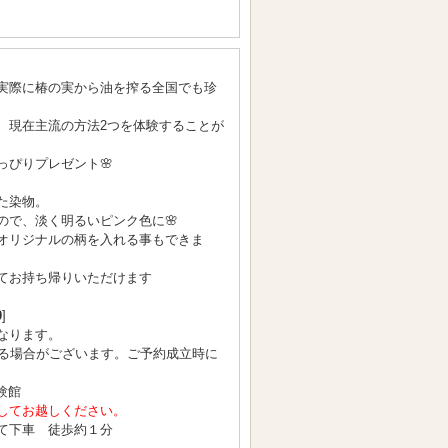
実際に椿の実から油を搾る全国でも珍
、現在主流の方法2つを体験することが
っぴりプレゼント🌸
た染物。
ので、淡く明るいピンク色に🌸
オリジナルの柄を入れる事もできま
てお持ち帰りいただけます
0
]
なります。
となる場合がございます。ご予約成立時に
験館
してお越しください。
て下車 徒歩約１分