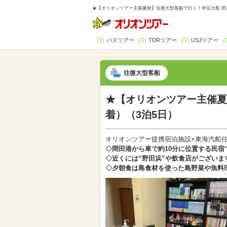
★【オリオンツアー主催夏秋】往復大型客船で行く！伊豆大島 民宿
バスツアー
TDRツアー
USJツアー
往復大型客船
★【オリオンツアー主催夏
着）（3泊5日）
オリオンツアー提携宿泊施設×東海汽船
◇岡田港から車で約10分に位置する民宿
◇近くには“野田浜”や飲食店がございま
◇夕朝食は島食材を使った島野菜や魚料