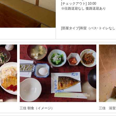
[チェックアウト] 10:00
※往路送迎なし 復路送迎あり
[部屋タイプ]和室（バス･トイレなし
三佳 朝食（イメージ）
三佳 浴室