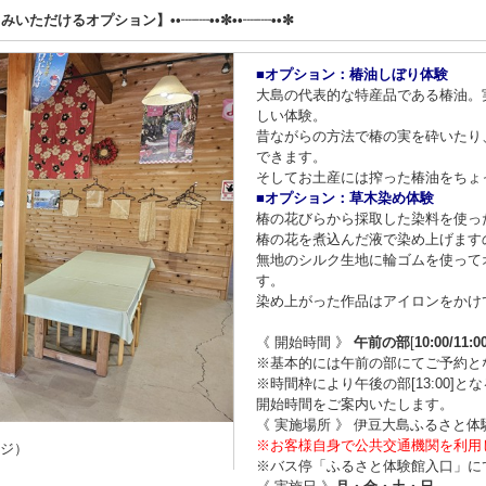
しみいただけるオプション】••┈┈••✼••┈┈••✼
■オプション：椿油しぼり体験
大島の代表的な特産品である椿油。
しい体験。
昔ながらの方法で椿の実を砕いたり
できます。
そしてお土産には搾った椿油をちょ
■オプション：草木染め体験
椿の花びらから採取した染料を使っ
椿の花を煮込んだ液で染め上げます
無地のシルク生地に輪ゴムを使って
す。
染め上がった作品はアイロンをかけ
《 開始時間 》
午前の部
[
10:00/11:0
※基本的には午前の部にてご予約と
※時間枠により午後の部[13:00]
開始時間をご案内いたします。
《 実施場所 》 伊豆大島ふるさと体
※お客様自身で公共交通機関を利用
ージ）
※バス停「ふるさと体験館入口」に