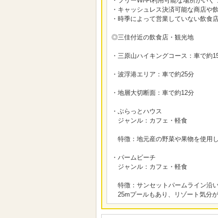
・フリーWi-Fi利用可能な場所がいくつかござ
・キャッシュレス決済可能な商店や
・時季によって営業していない飲食
◎三佳付近の飲食店・観光地
・三原山ハイキングコース：車で約1
・波浮港エリア：車で約25分
・地層大切断面：車で約12分
・ぶらっとハウス
ジャンル：カフェ・軽食
特徴：地元産の野菜や果物を使用し
・パームビーチ
ジャンル：カフェ・軽食
特徴：サンセットパームライン沿い
25mプールもあり、リゾート気分