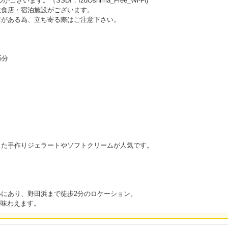
います。（SSDI：IzuOshima_Free_Wi-Fi)
飲食店・宿泊施設がございます。
店がある為、立ち寄る際はご注意下さい。
5分
た手作りジェラートやソフトクリームが人気です。
にあり、野田浜まで徒歩2分のロケーション。
が味わえます。