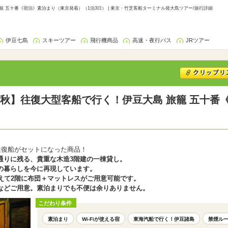
 五十番《宿泊》素泊まり（東京発着）（1泊3日） | 東京・竹芝客船ターミナル発大島ツアー/旅行詳細
伊豆七島
スキーツアー
飛行機商品
高速・夜行バス
JRツアー
秋】往復大型客船で行く！伊豆大島 旅籠 五十番
往復船がセットになった商品！
通りに残る、貴重な木造3階建の一棟貸し。
の暮らしを今に再現しています。
えて2階に布団＋マットレスがご用意可能です。
などご用意。素泊まりでも不便は余りありません。
こだわり条件
素泊まり
Wi-Fiが使える宿
東海汽船で行く！伊豆諸島
禁煙ル