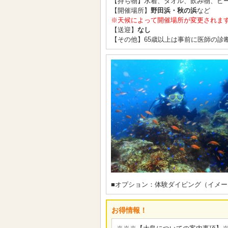
【持ち物】水着、タオル、飲み物、ビー
【開催場所】
野田浜・秋の浜
など
※天候によって開催場所が変更されま
【送迎】
なし
【その他】65歳以上は事前に医師の診
■オプション：体験ダイビング（イメー
お得情報！