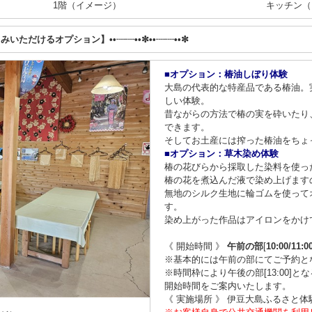
1階（イメージ）
キッチン（
しみいただけるオプション】••┈┈••✼••┈┈••✼
■オプション：椿油しぼり体験
大島の代表的な特産品である椿油。
しい体験。
昔ながらの方法で椿の実を砕いたり
できます。
そしてお土産には搾った椿油をちょ
■オプション：草木染め体験
椿の花びらから採取した染料を使っ
椿の花を煮込んだ液で染め上げます
無地のシルク生地に輪ゴムを使って
す。
染め上がった作品はアイロンをかけ
《 開始時間 》
午前の部
[
10:00/11:0
※基本的には午前の部にてご予約と
※時間枠により午後の部[13:00]
開始時間をご案内いたします。
《 実施場所 》 伊豆大島ふるさと体