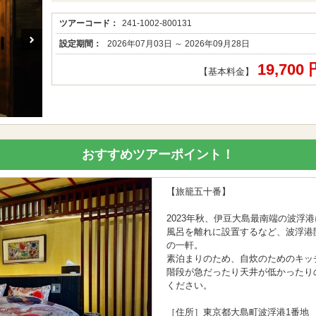
ツアーコード：
241-1002-800131
設定期間：
2026年07月03日 ～ 2026年09月28日
19,700
【基本料金】
おすすめツアーポイント！
【旅籠五十番】
2023年秋、伊豆大島最南端の波浮
風呂を離れに設置するなど、波浮港
の一軒。
素泊まりのため、自炊のためのキッ
階段が急だったり天井が低かった
ください。
［住所］東京都大島町波浮港1番地