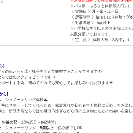
※お客様自身で公共交通機関を利用
ージ）
※バス停「ふるさと体験館入口」に
《 実施日 》
月・金・土・日
《 所要時間 》椿油しぼり体験：
90
《 対象年齢 》 5歳以上
※小学校低学年以下のお子様は大人
人数分頂いております。
《 定 員 》 体験人数：2名様より
ら]
りの魚たちが泳ぐ様子を間近で観察することができます🐟
らではのアクティビティです˖✧
ポートする為、初めての方でも安心してお楽しみいただけます🌟
から]
、シュノーケリング体験🌊
丁寧にサポートしてくれるため、家族連れや初心者でも気軽に安心してお楽しみ
は、伊豆大島ならではの魅力🔍泳ぎながら海の生き物たちとの出会いを楽しめ
）
午後の部
（13時15分～約2時間）
上
シュノーケリング：
5歳以上
初心者でもOK