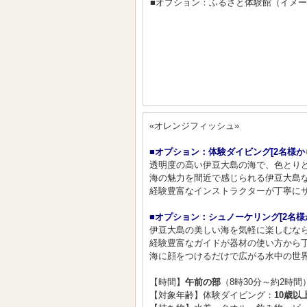
■オプション：ふるさと体験館（イメ
«オレンジフィッシュ»
■オプション：体験ダイビング[2名様か
透明度の高い伊豆大島の海で、色とりど
海の魅力を間近で感じられる伊豆大島な
経験豊富なインストラクターが丁寧にサ
■オプション：シュノーケリング[2名様
伊豆大島の美しい海を気軽に楽しむなら
経験豊富なガイドが器材の使い方から
海に顔をつけるだけで広がる水中の世界
【時間】
午前の部
（8時30分～約2時間
【対象年齢】体験ダイビング：
10歳以