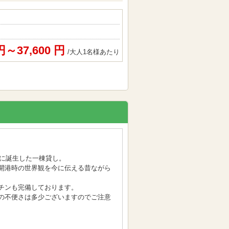
 円～37,600 円
/大人1名様あたり
港に誕生した一棟貸し。
開港時の世界観を今に伝える昔ながら
チンも完備しております。
りの不便さは多少ございますのでご注意