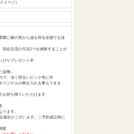
イメージ）
実際に椿の実から油を搾る全国でも珍
、現在主流の方法2つを体験することが
っぴりプレゼント🌸
た染物。
ので、淡く明るいピンク色に🌸
オリジナルの柄を入れる事もできま
てお持ち帰りいただけます
0
]
なります。
となる場合がございます。ご予約成立時に
験館