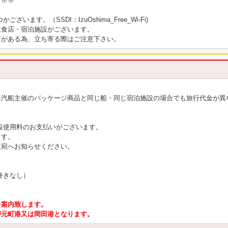
※※※
います。（SSDI：IzuOshima_Free_Wi-Fi)
飲食店・宿泊施設がございます。
店がある為、立ち寄る際はご注意下さい。
海汽船主催のパッケージ商品と同じ船・同じ宿泊施設の場合でも旅行代金が異
設使用料のお支払いがございます。
ます。
社宛へお知らせください。
巻きなし）
を案内致します。
が元町港又は岡田港となります。