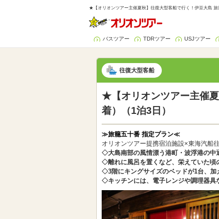
★【オリオンツアー主催夏秋】往復大型客船で行く！伊豆大島 旅籠
バスツアー
TDRツアー
USJツアー
往復大型客船
★【オリオンツアー主催夏
着）（1泊3日）
≫旅籠五十番 指定プラン≪
オリオンツアー提携宿泊施設×東海汽船
◇大島南部の風情漂う港町・波浮港の中
◇離れに風呂を置くなど、栄えていた頃
◇3階にキングサイズのベッドが1台、加
◇キッチンには、電子レンジや調理器具