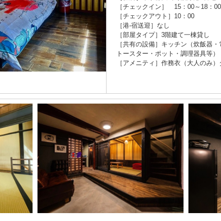
［チェックイン］ 15：00～18：00
［チェックアウト］10：00
［港-宿送迎］なし
［部屋タイプ］3階建て一棟貸し
［共有の設備］キッチン（炊飯器・
トースター・ポット・調理器具等）
［アメニティ］作務衣（大人のみ）