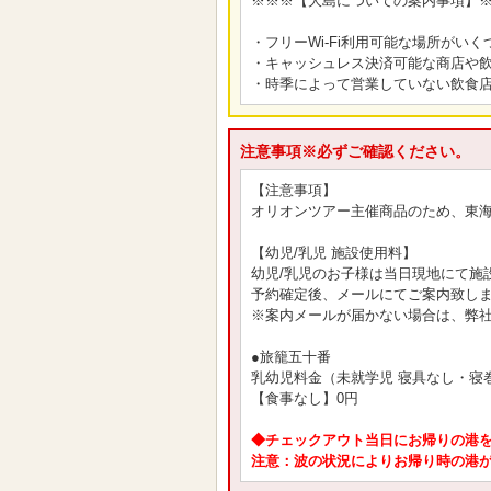
※※※【大島についての案内事項】
・フリーWi-Fi利用可能な場所がいくつかござ
・キャッシュレス決済可能な商店や
・時季によって営業していない飲食
注意事項※必ずご確認ください。
【注意事項】
オリオンツアー主催商品のため、東
【幼児/乳児 施設使用料】
幼児/乳児のお子様は当日現地にて施
予約確定後、メールにてご案内致し
※案内メールが届かない場合は、弊
●旅籠五十番
乳幼児料金（未就学児 寝具なし・寝
【食事なし】0円
◆チェックアウト当日にお帰りの港
注意：波の状況によりお帰り時の港