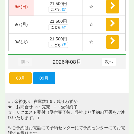
21,500円
9/6(日)
☆
こども
21,500円
9/7(月)
☆
こども
21,500円
9/8(火)
☆
こども
2026年08月
前へ
次へ
08月
09月
○：余裕あり 在庫数1-9：残りわずか
★：お問合せ ×：完売 －：受付終了
☆：リクエスト受付（受付完了後、弊社より予約の可否をご連
絡いたします。）
※ご予約はお電話にて予約センターにて予約センターにてお電
話でも承ります。