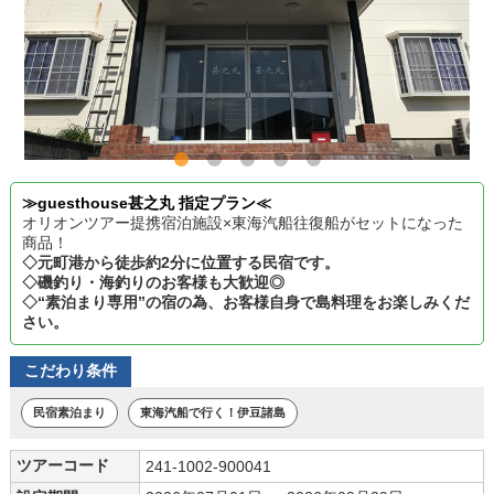
≫guesthouse甚之丸 指定プラン≪
オリオンツアー提携宿泊施設×東海汽船往復船がセットになった
商品！
◇元町港から徒歩約2分に位置する民宿です。
◇磯釣り・海釣りのお客様も大歓迎◎
◇“素泊まり専用”の宿の為、お客様自身で島料理をお楽しみくだ
さい。
こだわり条件
民宿素泊まり
東海汽船で行く！伊豆諸島
ツアーコード
241-1002-900041