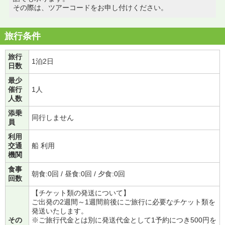
その際は、ツアーコードをお申し付けください。
旅行条件
旅行
1泊2日
日数
最少
催行
1人
人数
添乗
同行しません
員
利用
交通
船 利用
機関
食事
朝食:0回 / 昼食:0回 / 夕食:0回
回数
【チケット類の発送について】
ご出発の2週間～1週間前後にご旅行に必要なチケット類を
発送いたします。
その
※ご旅行代金とは別に発送代金として1予約につき500円を