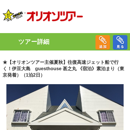
ツアー詳細
★【オリオンツアー主催夏秋】往復高速ジェット船で行
く！伊豆大島 guesthouse 甚之丸 《宿泊》素泊まり（東
京発着）（1泊2日）