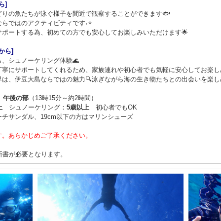
ら]
りの魚たちが泳ぐ様子を間近で観察することができます🐟
らではのアクティビティです˖✧
ポートする為、初めての方でも安心してお楽しみいただけます🌟
から]
、シュノーケリング体験🌊
丁寧にサポートしてくれるため、家族連れや初心者でも気軽に安心してお楽しみ
は、伊豆大島ならではの魅力🔍泳ぎながら海の生き物たちとの出会いを楽しめ
）
午後の部
（13時15分～約2時間）
上
シュノーケリング：
5歳以上
初心者でもOK
チサンダル、19cm以下の方はマリンシューズ
す。あらかじめご了承ください。
断書が必要となります。