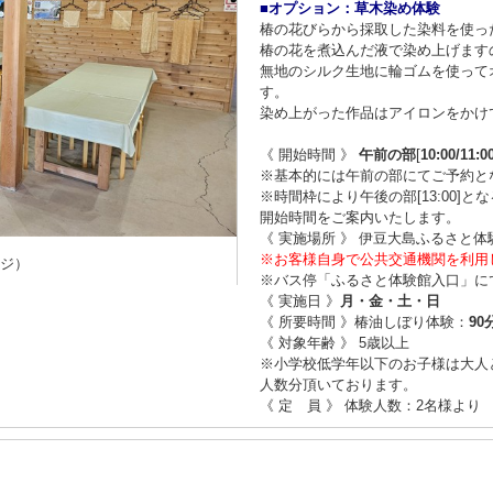
■オプション：草木染め体験
椿の花びらから採取した染料を使っ
椿の花を煮込んだ液で染め上げます
無地のシルク生地に輪ゴムを使って
す。
染め上がった作品はアイロンをかけ
《 開始時間 》
午前の部
[
10:00/11:0
※基本的には午前の部にてご予約と
※時間枠により午後の部[13:00]
開始時間をご案内いたします。
《 実施場所 》 伊豆大島ふるさと体
※お客様自身で公共交通機関を利用
ージ）
※バス停「ふるさと体験館入口」に
《 実施日 》
月・金・土・日
《 所要時間 》椿油しぼり体験：
90
《 対象年齢 》 5歳以上
※小学校低学年以下のお子様は大人
人数分頂いております。
《 定 員 》 体験人数：2名様より