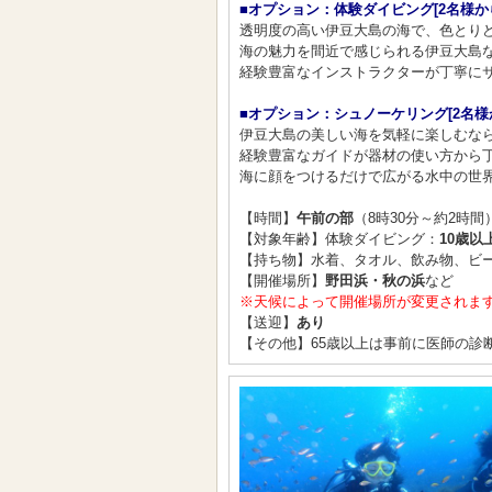
■オプション：体験ダイビング[2名様か
透明度の高い伊豆大島の海で、色とりど
海の魅力を間近で感じられる伊豆大島な
経験豊富なインストラクターが丁寧にサ
■オプション：シュノーケリング[2名様
伊豆大島の美しい海を気軽に楽しむなら
経験豊富なガイドが器材の使い方から
海に顔をつけるだけで広がる水中の世界
【時間】
午前の部
（8時30分～約2時間
【対象年齢】体験ダイビング：
10歳以
【持ち物】水着、タオル、飲み物、ビー
【開催場所】
野田浜・秋の浜
など
※天候によって開催場所が変更されま
【送迎】
あり
【その他】65歳以上は事前に医師の診