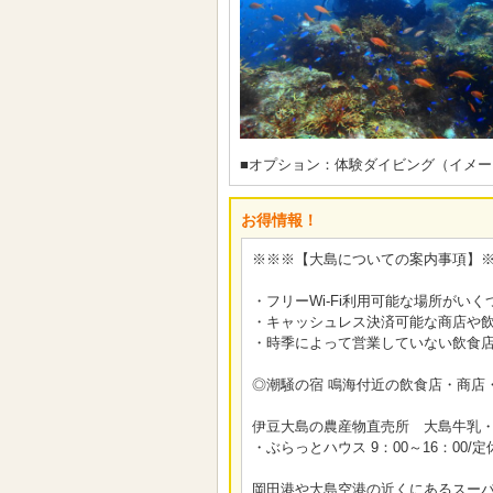
■オプション：体験ダイビング（イメー
お得情報！
※※※【大島についての案内事項】
・フリーWi-Fi利用可能な場所がいくつかござ
・キャッシュレス決済可能な商店や
・時季によって営業していない飲食
◎潮騒の宿 鳴海付近の飲食店・商店
伊豆大島の農産物直売所 大島牛乳・
・ぶらっとハウス 9：00～16：00/
岡田港や大島空港の近くにあるスー