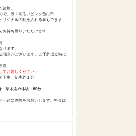
た染物。
ので、淡く明るいピンク色に🌸
オリジナルの柄を入れる事もできま
てお持ち帰りいただけます
0
]
なります。
となる場合がございます。ご予約成立時に
験館
してお越しください。
て下車 徒歩約１分
分
草木染め体験：
60分
と一緒に体験をお願いします。料金は