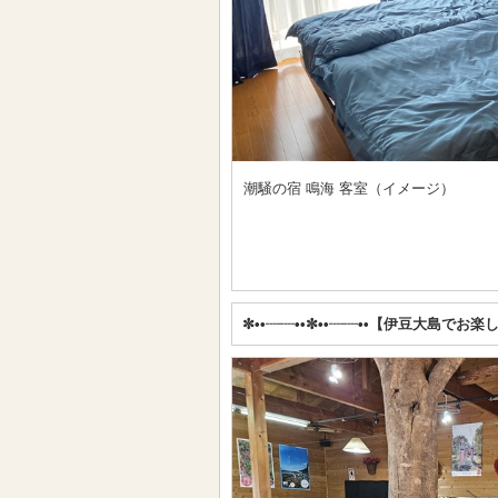
潮騒の宿 鳴海 客室（イメージ）
✼••┈┈••✼••┈┈••【伊豆大島でお楽