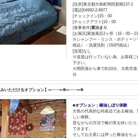
[住所]東京都大島町岡田新開137-2
[電話]04992-2-8977
[チェックイン]15：00
[チェックアウト]10：00
[食事条件]
素泊まり
[お風呂]家族風呂2ヶ所（16：00～
※シャンプー・リンス・ボディーソ
税込）・洗濯洗剤（150円税込）
[送迎]なし
※送迎は行っていない為、お客様ご
下さい。
※岡田港から車で約10分、大島空港
分
しみいただけるオプション】••┈┈••✼••┈┈••✼
■オプション：椿油しぼり体験
大島の代表的な特産品である椿油。
しい体験。
昔ながらの方法で椿の実を砕いたり
できます。
そしてお土産には搾った椿油をちょ