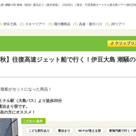
 潮騒の宿 鳴海《宿泊》素泊まり（東京発着）（2泊3日） | 東京・竹芝客船ターミナル発大島ツアー/旅行詳
伊豆七島
スキーツアー
飛行機商品
高速・夜行バス
JRツアー
秋】往復高速ジェット船で行く！伊豆大島 潮騒の
往復船がセットになった商品！
！
ミナル駅（大島バス）より徒歩20分
素泊まり宿です。
滞在の方にオススメ！
こだわり条件
こども割引あり
素泊まり
Wi-Fiが使える宿
東海汽船で行く！