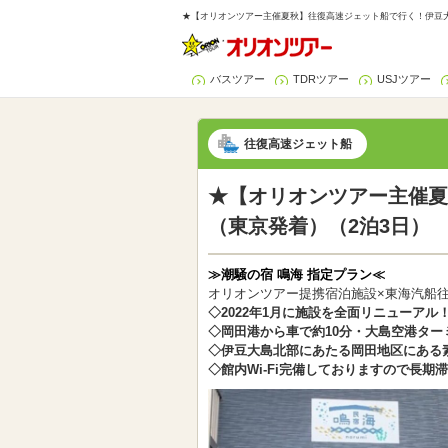
★【オリオンツアー主催夏秋】往復高速ジェット船で行く！伊豆大島
バスツアー
TDRツアー
USJツアー
往復高速ジェット船
★【オリオンツアー主催夏
（東京発着）（2泊3日）
≫潮騒の宿 鳴海 指定プラン≪
オリオンツアー提携宿泊施設×東海汽船
◇2022年1月に施設を全面リニューアル
◇岡田港から車で約10分・大島空港ター
◇伊豆大島北部にあたる岡田地区にある
◇館内Wi-Fi完備しておりますので長期