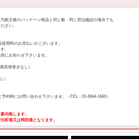
海汽船主催のパッケージ商品と同じ船・同じ宿泊施設の場合でも
ください。
設使用料のお支払いがございます。
ます。
社宛にお知らせ下さいませ。
 寝具寝巻きなし）
なし）
約時にお問い合わせ下さいませ。（TEL：03-3664-1660）
を案内致します。
が元町港又は岡田港となります。