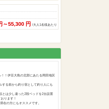
 円～55,300 円
/大人1名様あたり
アル！！伊豆大島の北部にあたる岡田地区
ルする前から釣り宿として釣り人にも
設とは少し違った2段ベッドを2台設置
ております！
長期滞在の方にもオススメです。