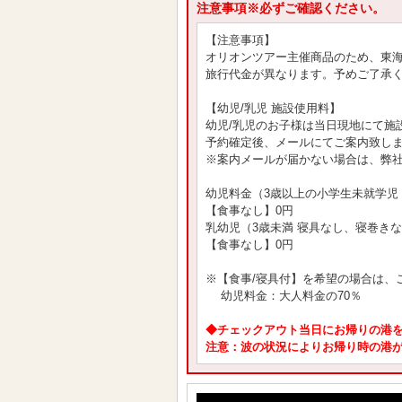
注意事項※必ずご確認ください。
【注意事項】
オリオンツアー主催商品のため、東
旅行代金が異なります。予めご了承
【幼児/乳児 施設使用料】
幼児/乳児のお子様は当日現地にて施
予約確定後、メールにてご案内致し
※案内メールが届かない場合は、弊
幼児料金（3歳以上の小学生未就学児
【食事なし】0円
乳幼児（3歳未満 寝具なし、寝巻き
【食事なし】0円
※【食事/寝具付】を希望の場合は、ご予
幼児料金：大人料金の70％
◆チェックアウト当日にお帰りの港
注意：波の状況によりお帰り時の港