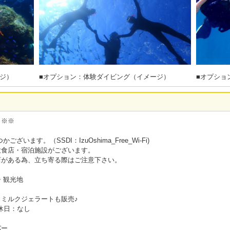
ジ）
■オプション：体験ダイビング（イメージ）
■オプショ
※※※
います。（SSDI：IzuOshima_Free_Wi-Fi)
飲食店・宿泊施設がございます。
店がある為、立ち寄る際はご注意下さい。
・観光地
ミルクジェラートも販売♪
定休日：なし
パー