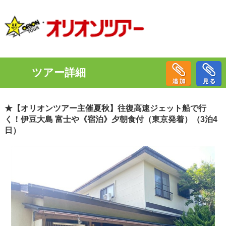
ツアー詳細
★【オリオンツアー主催夏秋】往復高速ジェット船で行
く！伊豆大島 富士や《宿泊》夕朝食付（東京発着）（3泊4
日）