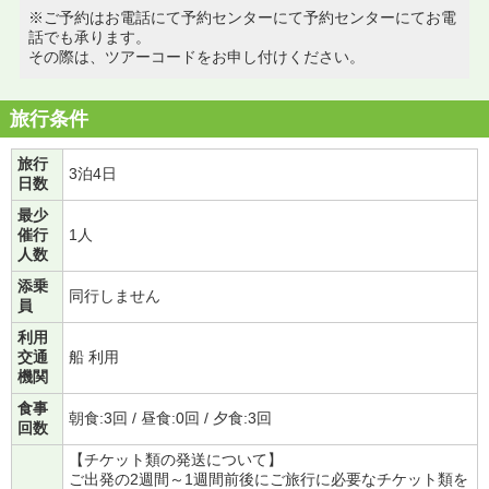
※ご予約はお電話にて予約センターにて予約センターにてお電
話でも承ります。
その際は、ツアーコードをお申し付けください。
旅行条件
旅行
3泊4日
日数
最少
催行
1人
人数
添乗
同行しません
員
利用
交通
船 利用
機関
食事
朝食:3回 / 昼食:0回 / 夕食:3回
回数
【チケット類の発送について】
ご出発の2週間～1週間前後にご旅行に必要なチケット類を