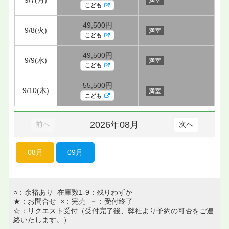
満室
こども
49,500円
9/8(火)
満室
こども
49,500円
9/9(水)
満室
こども
55,500円
9/10(木)
満室
こども
2026年08月
前へ
次へ
08月
09月
○：余裕あり 在庫数1-9：残りわずか
★：お問合せ ×：完売 －：受付終了
☆：リクエスト受付（受付完了後、弊社より予約の可否をご連
絡いたします。）