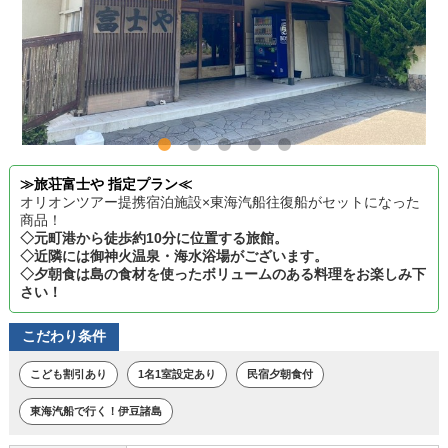
≫旅荘富士や 指定プラン≪
オリオンツアー提携宿泊施設×東海汽船往復船がセットになった
商品！
◇元町港から徒歩約10分に位置する旅館。
◇近隣には御神火温泉・海水浴場がございます。
◇夕朝食は島の食材を使ったボリュームのある料理をお楽しみ下
さい！
こだわり条件
こども割引あり
1名1室設定あり
民宿夕朝食付
東海汽船で行く！伊豆諸島