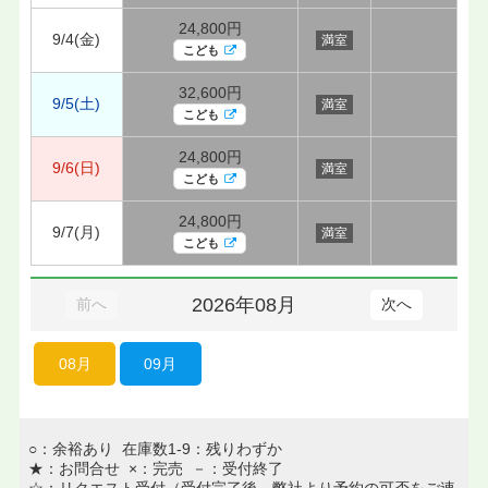
24,800円
9/4(金)
満室
こども
32,600円
9/5(土)
満室
こども
24,800円
9/6(日)
満室
こども
24,800円
9/7(月)
満室
こども
2026年08月
前へ
次へ
08月
09月
○：余裕あり 在庫数1-9：残りわずか
★：お問合せ ×：完売 －：受付終了
☆：リクエスト受付（受付完了後、弊社より予約の可否をご連