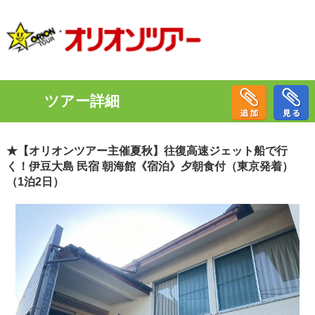
ツアー詳細
★【オリオンツアー主催夏秋】往復高速ジェット船で行
く！伊豆大島 民宿 朝海館《宿泊》夕朝食付（東京発着）
（1泊2日）