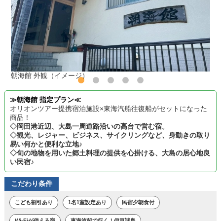
朝海館 外観（イメージ）
≫朝海館 指定プラン≪
オリオンツアー提携宿泊施設×東海汽船往復船がセットになった
商品！
◇岡田港近辺、大島一周道路沿いの高台で営む宿。
◇観光、レジャー、ビジネス、サイクリングなど、身動きの取り
易い何かと便利な立地♪
◇旬の地物を用いた郷土料理の提供を心掛ける、大島の居心地良
い民宿♪
こだわり条件
こども割引あり
1名1室設定あり
民宿夕朝食付
Wi-Fiが使える宿
東海汽船で行く！伊豆諸島