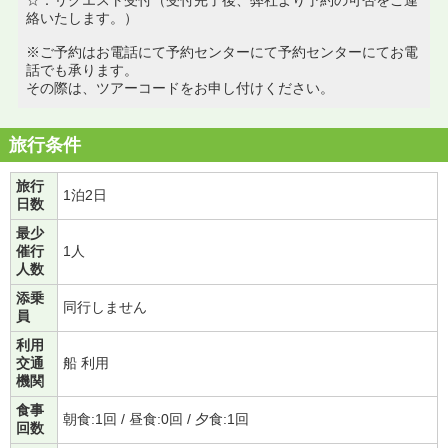
絡いたします。）
※ご予約はお電話にて予約センターにて予約センターにてお電
話でも承ります。
その際は、ツアーコードをお申し付けください。
旅行条件
旅行
1泊2日
日数
最少
催行
1人
人数
添乗
同行しません
員
利用
交通
船 利用
機関
食事
朝食:1回 / 昼食:0回 / 夕食:1回
回数