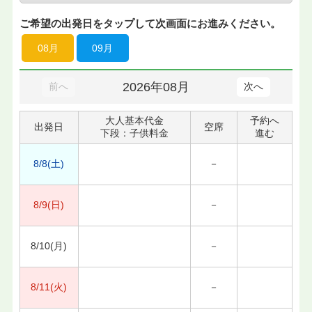
ご希望の出発日をタップして次画面にお進みください。
08月
09月
2026年08月
前へ
次へ
大人基本代金
予約へ
出発日
空席
下段：子供料金
進む
8/8(土)
－
8/9(日)
－
8/10(月)
－
8/11(火)
－