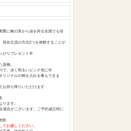
実際に椿の実から油を搾る全国でも珍
、現在主流の方法2つを体験することが
っぴりプレゼント🌸
た染物。
ので、淡く明るいピンク色に🌸
オリジナルの柄を入れる事もできま
てお持ち帰りいただけます
0
]
なります。
となる場合がございます。ご予約成立時に
験館
してお越しください。