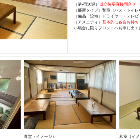
［港-宿送迎］
成立後要直接問合せ
［部屋タイプ］和室（バス・トイレ
［備品・設備］ドライヤー・テレビ
［アメニティ］
基本的に各自お持ち
い場合に限りフロントへお申し出く
食堂（イメージ）
和室（イメ