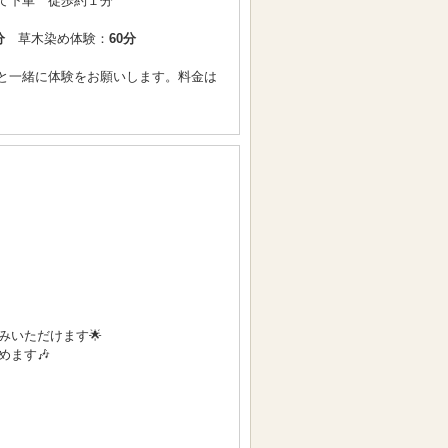
て下車 徒歩約１分
分
草木染め体験：
60分
と一緒に体験をお願いします。料金は
いただけます🌟
ます🎶