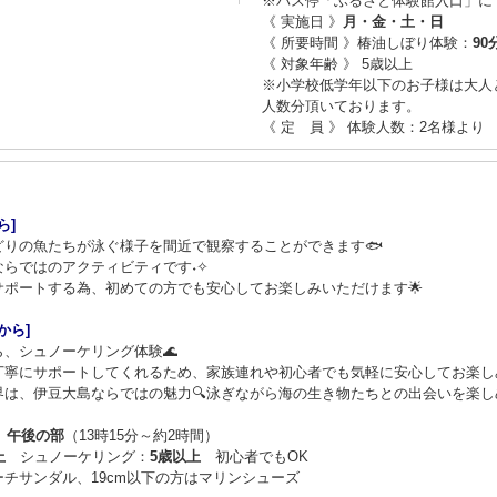
※バス停「ふるさと体験館入口」に
《 実施日 》
月・金・土・日
《 所要時間 》椿油しぼり体験：
90
《 対象年齢 》 5歳以上
※小学校低学年以下のお子様は大人
人数分頂いております。
《 定 員 》 体験人数：2名様より
ら]
りの魚たちが泳ぐ様子を間近で観察することができます🐟
らではのアクティビティです˖✧
ポートする為、初めての方でも安心してお楽しみいただけます🌟
から]
、シュノーケリング体験🌊
丁寧にサポートしてくれるため、家族連れや初心者でも気軽に安心してお楽しみ
は、伊豆大島ならではの魅力🔍泳ぎながら海の生き物たちとの出会いを楽しめ
）
午後の部
（13時15分～約2時間）
上
シュノーケリング：
5歳以上
初心者でもOK
チサンダル、19cm以下の方はマリンシューズ