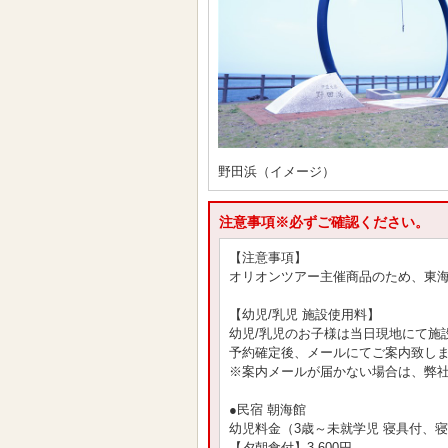
野田浜（イメージ）
注意事項※必ずご確認ください。
【注意事項】
オリオンツアー主催商品のため、東
【幼児/乳児 施設使用料】
幼児/乳児のお子様は当日現地にて施
予約確定後、メールにてご案内致し
※案内メールが届かない場合は、弊
●民宿 朝海館
幼児料金（3歳～未就学児 寝具付、
【夕朝食付】3,600円