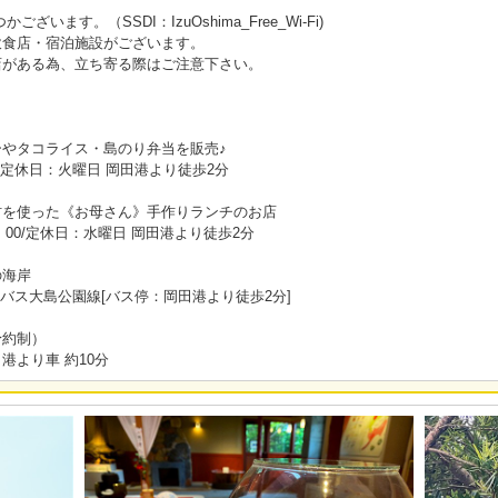
います。（SSDI：IzuOshima_Free_Wi-Fi)
飲食店・宿泊施設がございます。
店がある為、立ち寄る際はご注意下さい。
やタコライス・島のり弁当を販売♪
0～16:00/定休日：火曜日 岡田港より徒歩2分
材を使った《お母さん》手作りランチのお店
：00/定休日：水曜日 岡田港より徒歩2分
の海岸
バス大島公園線[バス停：岡田港より徒歩2分]
予約制）
港より車 約10分