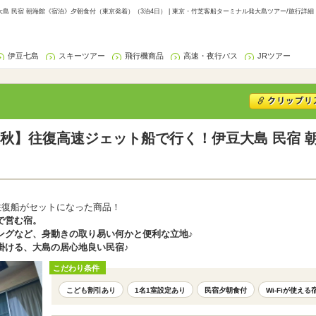
 民宿 朝海館《宿泊》夕朝食付（東京発着）（3泊4日） | 東京・竹芝客船ターミナル発大島ツアー/旅行詳細
伊豆七島
スキーツアー
飛行機商品
高速・夜行バス
JRツアー
秋】往復高速ジェット船で行く！伊豆大島 民宿 
往復船がセットになった商品！
で営む宿。
ングなど、身動きの取り易い何かと便利な立地♪
掛ける、大島の居心地良い民宿♪
こだわり条件
こども割引あり
1名1室設定あり
民宿夕朝食付
Wi-Fiが使える