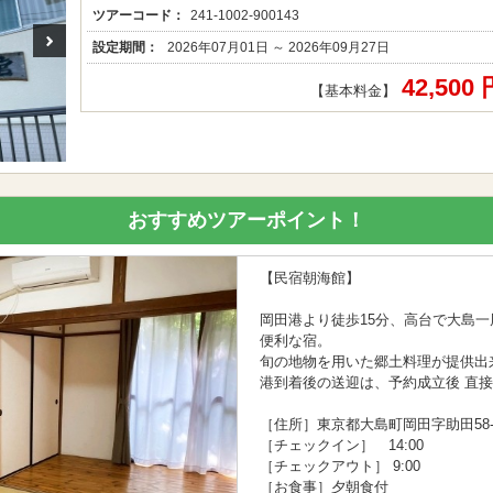
ツアーコード：
241-1002-900143
設定期間：
2026年07月01日 ～ 2026年09月27日
42,500
【基本料金】
おすすめツアーポイント！
【民宿朝海館】
岡田港より徒歩15分、高台で大島
便利な宿。
旬の地物を用いた郷土料理が提供出
港到着後の送迎は、予約成立後 直
［住所］東京都大島町岡田字助田58-
［チェックイン］ 14:00
［チェックアウト］ 9:00
［お食事］夕朝食付