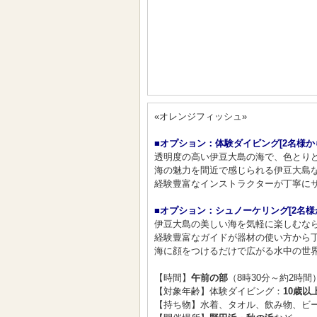
«オレンジフィッシュ»
■オプション：体験ダイビング[2名様か
透明度の高い伊豆大島の海で、色とりど
海の魅力を間近で感じられる伊豆大島な
経験豊富なインストラクターが丁寧にサ
■オプション：シュノーケリング[2名様
伊豆大島の美しい海を気軽に楽しむなら
経験豊富なガイドが器材の使い方から
海に顔をつけるだけで広がる水中の世界
【時間】
午前の部
（8時30分～約2時間
【対象年齢】体験ダイビング：
10歳以
【持ち物】水着、タオル、飲み物、ビー