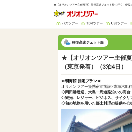
★【オリオンツアー主催夏秋】往復高速ジェット船で行く！伊豆大島
バスツアー
TDRツアー
USJツアー
往復高速ジェット船
★【オリオンツアー主催夏
（東京発着）（3泊4日）
≫朝海館 指定プラン≪
オリオンツアー提携宿泊施設×東海汽船
◇岡田港近辺、大島一周道路沿いの高台
◇観光、レジャー、ビジネス、サイクリ
◇旬の地物を用いた郷土料理の提供を心