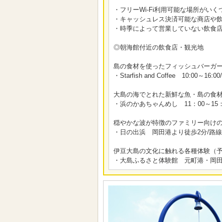
・フリーWi-Fi利用可能な場所がいくつかござ
・キャッシュレス決済可能な商店や
・時季によって営業していない飲食
◎朝海館付近の飲食店・観光地
島の食材を使ったフィッシュバーガー
・Starfish and Coffee 10:0
大島の海でとれた新鮮な魚・島の食
・浜のかあちゃんめし 11：00～15
穏やかな波が特徴のファミリー向け
・日の出浜 岡田港より徒歩2分/路線
伊豆大島の文化に触れる各種体験（
・大島ふるさと体験館 元町港・岡田