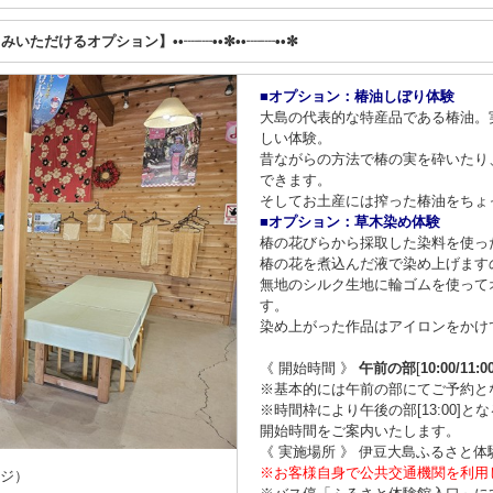
しみいただけるオプション】••┈┈••✼••┈┈••✼
■オプション：椿油しぼり体験
大島の代表的な特産品である椿油。
しい体験。
昔ながらの方法で椿の実を砕いたり
できます。
そしてお土産には搾った椿油をちょ
■オプション：草木染め体験
椿の花びらから採取した染料を使っ
椿の花を煮込んだ液で染め上げます
無地のシルク生地に輪ゴムを使って
す。
染め上がった作品はアイロンをかけ
《 開始時間 》
午前の部
[
10:00/11:0
※基本的には午前の部にてご予約と
※時間枠により午後の部[13:00]
開始時間をご案内いたします。
《 実施場所 》 伊豆大島ふるさと体
※お客様自身で公共交通機関を利用
ージ）