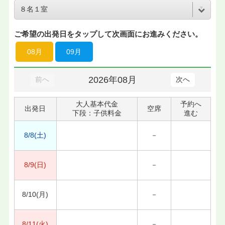
ご希望の出発日をタップして次画面にお進みください。
08月
09月
2026年08月
前へ
次へ
大人基本代金
予約へ
出発日
空席
下段：子供料金
進む
8/8(土)
－
8/9(日)
－
8/10(月)
－
8/11(火)
－