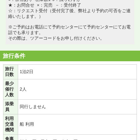
★：お問合せ ×：完売 －：受付終了
☆：リクエスト受付（受付完了後、弊社より予約の可否をご連
絡いたします。）
※ご予約はお電話にて予約センターにて予約センターにてお電
話でも承ります。
その際は、ツアーコードをお申し付けください。
旅行条件
旅行
1泊2日
日数
最少
催行
2人
人数
添乗
同行しません
員
利用
交通
船 利用
機関
食事