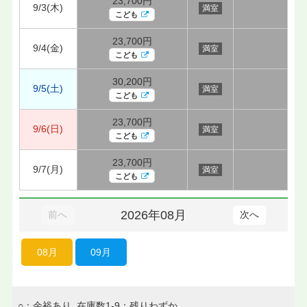
23,700円
9/3(木)
満室
こども
23,700円
9/4(金)
満室
こども
30,200円
9/5(土)
満室
こども
23,700円
9/6(日)
満室
こども
23,700円
9/7(月)
満室
こども
2026年08月
前へ
次へ
08月
09月
○：余裕あり 在庫数1-9：残りわずか