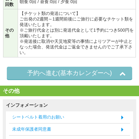
朝食:0回 / 昼食:0回 / 夕食:0回
回数
【チケット類の発送について】
ご出発の2週間～1週間前後にご旅行に必要なチケット類を
発送いたします。
その
※ご旅行代金とは別に発送代金として1予約につき500円を
他
頂戴いたします。
※発送後に取消や天災地変等の事情によりツアーが中止と
なった場合、発送代金はご返金できませんのでご了承下さ
い。
予約へ進む(基本カレンダーへ)
その他
インフォメーション
シートベルト着用のお願い
未成年保護者同意書