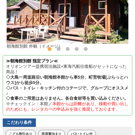
朝海館別館 外観（イメージ）
≫朝海館別館 指定プラン≪
オリオンツアー提携宿泊施設×東海汽船往復船がセットになった
商品！
◇大島一周道路沿い朝海館本館から車5分、町営牧場[ぶらっとハ
ウス]から徒歩5分。
◇バス・トイレ・キッチン付のコテージで、グループにオススメ
♪
◇食事のご用意はありません。各自食材等を買い込みください。
※チェックイン：本館／
本館からは距離があり、移動や買い出し
のためにも、レンタカーの申込みを強く推奨しております。
こだわり条件
こども割引あり
民宿素泊まり
バス･トイレ付