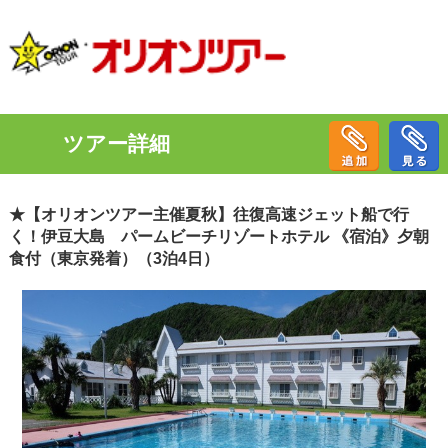
ツアー詳細
★【オリオンツアー主催夏秋】往復高速ジェット船で行
く！伊豆大島 パームビーチリゾートホテル 《宿泊》夕朝
食付（東京発着）（3泊4日）