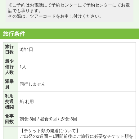
※ご予約はお電話にて予約センターにて予約センターにてお電
話でも承ります。
その際は、ツアーコードをお申し付けください。
旅行条件
旅行
3泊4日
日数
最少
催行
1人
人数
添乗
同行しません
員
利用
交通
船 利用
機関
食事
朝食:3回 / 昼食:0回 / 夕食:3回
回数
【チケット類の発送について】
ご出発の2週間～1週間前後にご旅行に必要なチケット類を