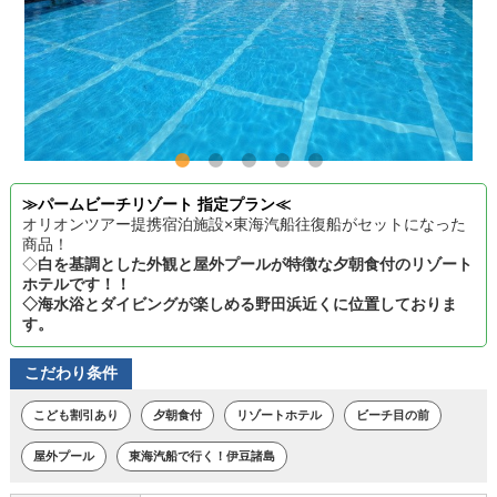
≫パームビーチリゾート 指定プラン≪
オリオンツアー提携宿泊施設×東海汽船往復船がセットになった
商品！
◇
白を基調とした外観と屋外プールが特徴な夕朝食付のリゾート
ホテルです！！
◇海水浴とダイビングが楽しめる野田浜近くに位置しておりま
す。
こだわり条件
こども割引あり
夕朝食付
リゾートホテル
ビーチ目の前
屋外プール
東海汽船で行く！伊豆諸島