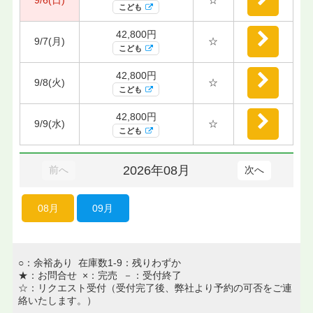
こども
42,800円
9/7(月)
☆
こども
42,800円
9/8(火)
☆
こども
42,800円
9/9(水)
☆
こども
2026年08月
前へ
次へ
08月
09月
○：余裕あり 在庫数1-9：残りわずか
★：お問合せ ×：完売 －：受付終了
☆：リクエスト受付（受付完了後、弊社より予約の可否をご連
絡いたします。）