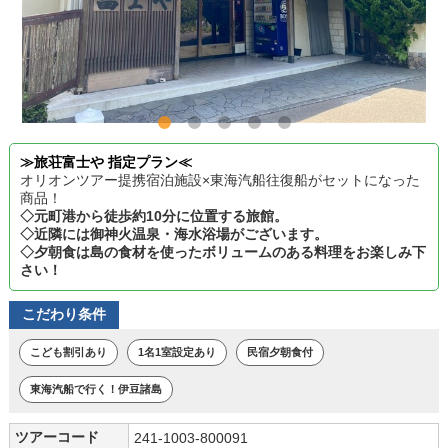
≫旅荘富士や 指定プラン≪
オリオンツアー提携宿泊施設×東海汽船往復船がセットになった
商品！
◇元町港から徒歩約10分に位置する旅館。
◇近隣には御神火温泉・海水浴場がございます。
◇夕朝食は島の食材を使ったボリュームのある料理をお楽しみ下
さい！
こだわり条件
こども割引あり
1名1室設定あり
民宿夕朝食付
東海汽船で行く！伊豆諸島
ツアーコード
241-1003-800091