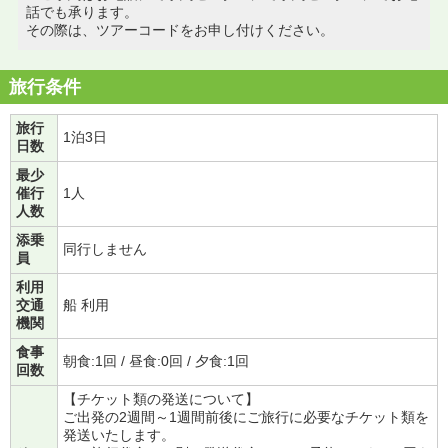
話でも承ります。
その際は、ツアーコードをお申し付けください。
旅行条件
旅行
1泊3日
日数
最少
催行
1人
人数
添乗
同行しません
員
利用
交通
船 利用
機関
食事
朝食:1回 / 昼食:0回 / 夕食:1回
回数
【チケット類の発送について】
ご出発の2週間～1週間前後にご旅行に必要なチケット類を
発送いたします。