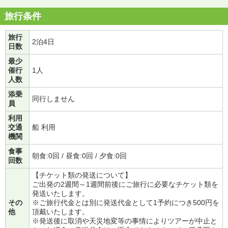
旅行条件
旅行
2泊4日
日数
最少
催行
1人
人数
添乗
同行しません
員
利用
交通
船 利用
機関
食事
朝食:0回 / 昼食:0回 / 夕食:0回
回数
【チケット類の発送について】
ご出発の2週間～1週間前後にご旅行に必要なチケット類を
発送いたします。
その
※ご旅行代金とは別に発送代金として1予約につき500円を
他
頂戴いたします。
※発送後に取消や天災地変等の事情によりツアーが中止と