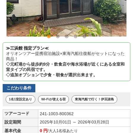
≫三浜館 指定プラン≪
オリオンツアー提携宿泊施設×東海汽船往復船がセットになった
商品！
◇元町港から徒歩約9分・飲食店や海水浴場が近くにある全室和
室タイプの民宿です。
◇追加オプションで夕食・朝食が選択出来ます。
こだわり条件
1名1室設定あり
Wi-Fiが使える宿
東海汽船で行く！伊豆諸島
ツアーコード
241-1003-800362
設定期間
2025年10月01日 ～ 2026年03月28日
基本代金
0 円
/大人1名様あたり