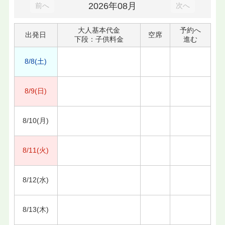
2026年08月
前へ
次へ
大人基本代金
予約へ
出発日
空席
下段：子供料金
進む
8/8(土)
8/9(日)
8/10(月)
8/11(火)
8/12(水)
8/13(木)