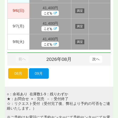
41,400円
9/6(日)
満室
こども
41,400円
9/7(月)
満室
こども
41,400円
9/8(火)
満室
こども
2026年08月
前へ
次へ
08月
09月
○：余裕あり 在庫数1-9：残りわずか
★：お問合せ ×：完売 －：受付終了
☆：リクエスト受付（受付完了後、弊社より予約の可否をご連
絡いたします。）
※ご予約はお電話にて予約センターにて予約センターにてお電