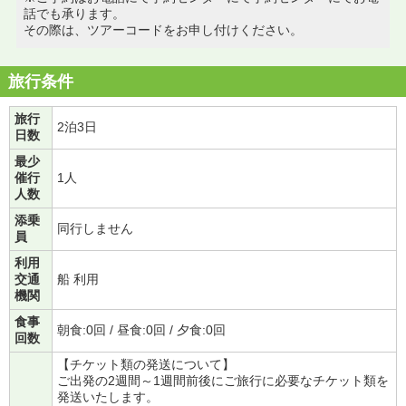
話でも承ります。
その際は、ツアーコードをお申し付けください。
旅行条件
旅行
2泊3日
日数
最少
催行
1人
人数
添乗
同行しません
員
利用
交通
船 利用
機関
食事
朝食:0回 / 昼食:0回 / 夕食:0回
回数
【チケット類の発送について】
ご出発の2週間～1週間前後にご旅行に必要なチケット類を
発送いたします。