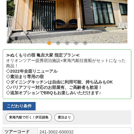
≫ぬくもりの宿 亀吉大家 指定プラン≪
オリオンツアー提携宿泊施設×東海汽船往復船がセットになった
商品！
◇2022年全面リニューアル
◇素泊まり専用の宿
◇ダイニングキッチンは自由に利用可能、持ち込みもOK
◇バリアフリー対応のお部屋有、ご高齢者も歓迎！
◇追加オプションでBBQもお楽しみいただけます♪
こだわり条件
東海汽船で行く！伊豆諸島
素泊まり
ツアーコード
241-3002-600032