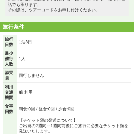
話でも承ります。
その際は、ツアーコードをお申し付けください。
旅行条件
旅行
1泊3日
日数
最少
催行
1人
人数
添乗
同行しません
員
利用
交通
船 利用
機関
食事
朝食:0回 / 昼食:0回 / 夕食:0回
回数
【チケット類の発送について】
ご出発の2週間～1週間前後にご旅行に必要なチケット類を
発送いたします。