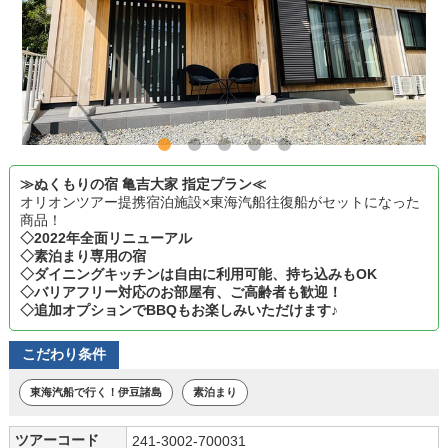
≫ぬくもりの宿 亀吉大家 指定プラン≪
オリオンツアー提携宿泊施設×東海汽船往復船がセットになった
商品！
◇2022年全面リニューアル
◇素泊まり専用の宿
◇ダイニングキッチンは自由に利用可能、持ち込みもOK
◇バリアフリー対応のお部屋有、ご高齢者も歓迎！
◇追加オプションでBBQもお楽しみいただけます♪
こだわり条件
東海汽船で行く！伊豆諸島
素泊まり
ツアーコード
241-3002-700031