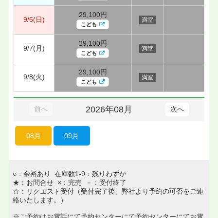
29,100円
9/6(日)
満室
こども
29,100円
9/7(月)
満室
こども
29,100円
9/8(火)
満室
こども
2026年08月
前へ
次へ
08月
09月
○：余裕あり 在庫数1-9：残りわずか
★：お問合せ ×：完売 －：受付終了
☆：リクエスト受付（受付完了後、弊社より予約の可否をご連
絡いたします。）
※ご予約はお電話にて予約センターにて予約センターにてお電