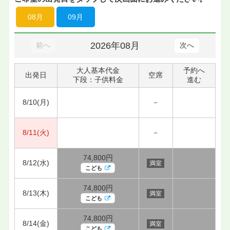
08月
09月
2026年08月
前へ
次へ
大人基本代金
予約へ
出発日
空席
下段：子供料金
進む
8/10(月)
－
8/11(火)
－
74,800円
8/12(水)
満室
こども
74,800円
8/13(木)
満室
こども
74,800円
8/14(金)
満室
こども