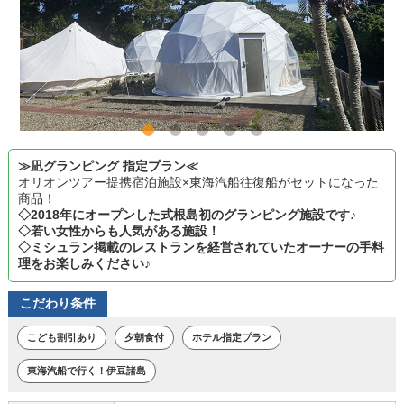
≫凪グランピング 指定プラン≪
オリオンツアー提携宿泊施設×東海汽船往復船がセットになった
商品！
◇2018年にオープンした式根島初のグランピング施設です♪
◇若い女性からも人気がある施設！
◇ミシュラン掲載のレストランを経営されていたオーナーの手料
理をお楽しみください♪
こだわり条件
こども割引あり
夕朝食付
ホテル指定プラン
東海汽船で行く！伊豆諸島