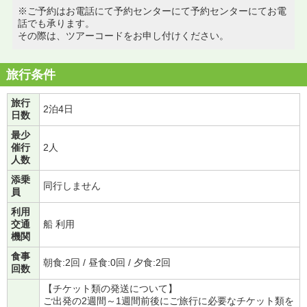
※ご予約はお電話にて予約センターにて予約センターにてお電
話でも承ります。
その際は、ツアーコードをお申し付けください。
旅行条件
旅行
2泊4日
日数
最少
催行
2人
人数
添乗
同行しません
員
利用
交通
船 利用
機関
食事
朝食:2回 / 昼食:0回 / 夕食:2回
回数
【チケット類の発送について】
ご出発の2週間～1週間前後にご旅行に必要なチケット類を