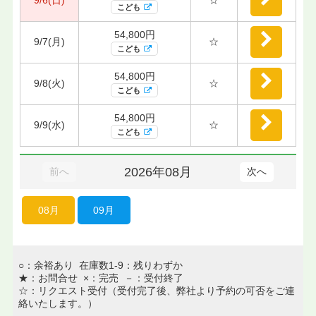
こども
54,800円
9/7(月)
☆
こども
54,800円
9/8(火)
☆
こども
54,800円
9/9(水)
☆
こども
2026年08月
前へ
次へ
08月
09月
○：余裕あり 在庫数1-9：残りわずか
★：お問合せ ×：完売 －：受付終了
☆：リクエスト受付（受付完了後、弊社より予約の可否をご連
絡いたします。）