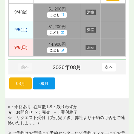
51,200円
9/4(金)
満室
こども
51,200円
9/5(土)
満室
こども
44,900円
9/6(日)
満室
こども
2026年08月
前へ
次へ
08月
09月
○：余裕あり 在庫数1-9：残りわずか
★：お問合せ ×：完売 －：受付終了
☆：リクエスト受付（受付完了後、弊社より予約の可否をご連
絡いたします。）
※ご予約はお電話にて予約センターにて予約センターにてお電