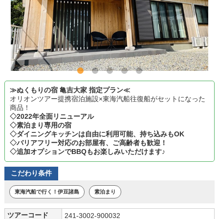
≫ぬくもりの宿 亀吉大家 指定プラン≪
オリオンツアー提携宿泊施設×東海汽船往復船がセットになった
商品！
◇2022年全面リニューアル
◇素泊まり専用の宿
◇ダイニングキッチンは自由に利用可能、持ち込みもOK
◇バリアフリー対応のお部屋有、ご高齢者も歓迎！
◇追加オプションでBBQもお楽しみいただけます♪
こだわり条件
東海汽船で行く！伊豆諸島
素泊まり
ツアーコード
241-3002-900032