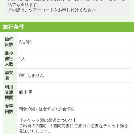
話でも承ります。
その際は、ツアーコードをお申し付けください。
旅行条件
旅行
2泊3日
日数
最少
催行
1人
人数
添乗
同行しません
員
利用
交通
船 利用
機関
食事
朝食:0回 / 昼食:0回 / 夕食:0回
回数
【チケット類の発送について】
ご出発の2週間～1週間前後にご旅行に必要なチケット類を
発送いたします。