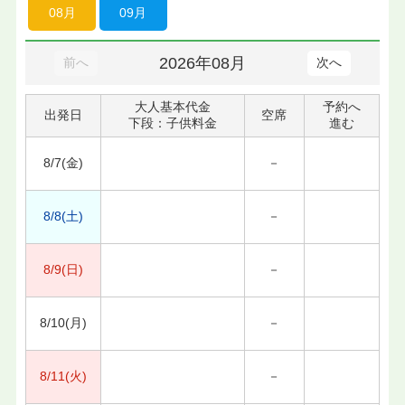
08月
09月
2026年08月
前へ
次へ
大人基本代金
予約へ
出発日
空席
下段：子供料金
進む
8/7(金)
－
8/8(土)
－
8/9(日)
－
8/10(月)
－
8/11(火)
－