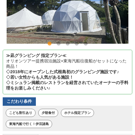
≫凪グランピング 指定プラン≪
オリオンツアー提携宿泊施設×東海汽船往復船がセットになった
商品！
◇2018年にオープンした式根島初のグランピング施設です♪
◇若い女性からも人気がある施設！
◇ミシュラン掲載のレストランを経営されていたオーナーの手料
理をお楽しみください♪
こだわり条件
こども割引あり
夕朝食付
ホテル指定プラン
東海汽船で行く！伊豆諸島