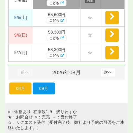
満室
こども
65,600円
9/5(土)
☆
こども
58,300円
9/6(日)
☆
こども
58,300円
9/7(月)
☆
こども
2026年08月
前へ
次へ
08月
09月
○：余裕あり 在庫数1-9：残りわずか
★：お問合せ ×：完売 －：受付終了
☆：リクエスト受付（受付完了後、弊社より予約の可否をご連
絡いたします。）