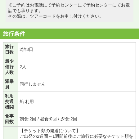
※ご予約はお電話にて予約センターにて予約センターにてお電
話でも承ります。
その際は、ツアーコードをお申し付けください。
旅行条件
旅行
2泊3日
日数
最少
催行
2人
人数
添乗
同行しません
員
利用
交通
船 利用
機関
食事
朝食:2回 / 昼食:0回 / 夕食:2回
回数
【チケット類の発送について】
ご出発の2週間～1週間前後にご旅行に必要なチケット類を