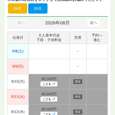
08月
09月
2026年08月
前へ
次へ
大人基本代金
予約へ
出発日
空席
下段：子供料金
進む
8/8(土)
－
8/9(日)
－
80,500円
8/10(月)
満室
こども
80,500円
8/11(火)
満室
こども
80,500円
8/12(水)
満室
こども