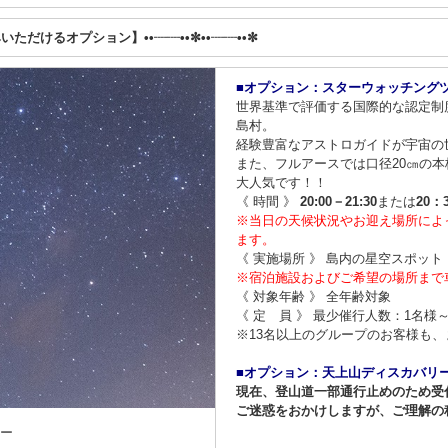
みいただけるオプション】••┈┈••✼••┈┈••✼
■オプション：スターウォッチング
世界基準で評価する国際的な認定制
島村。
経験豊富なアストロガイドが宇宙の
また、​フルアースでは口径20㎝の
大人気です！！
《 時間 》
20:00－21:30
または
20：
※当日の天候状況やお迎え場所によ
ます。
《 実施場所 》 島内の星空スポット
※宿泊施設およびご希望の場所まで
《 対象年齢 》 全年齢対象
《 定 員 》 最少催行人数：1名様
※13名以上のグループのお客様も
■オプション：天上山ディスカバリ
現在、登山道一部通行止めのため受
ご迷惑をおかけしますが、ご理解の
アー