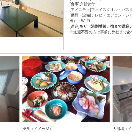
[食事]夕朝食付
[アメニティ]フェイスタオル・バス
[備品・設備]テレビ・エアコン・シ
出）・Wi-Fi
[送迎]
あり（港到着後、宿まで送迎
※送迎不要の方は事前に弊社まで必
夕食（イメージ）
大浴場（イ