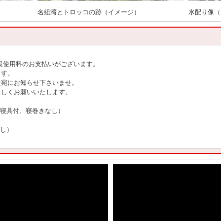
名組湾とトロッコの跡（イメージ）
水配り像（
設使用料のお支払いがございます。
ます。
社宛にお知らせ下さいませ。
ろしくお願いいたします。
 寝具付、寝巻きなし）
なし）