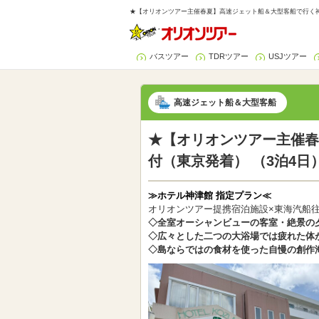
★【オリオンツアー主催春夏】高速ジェット船＆大型客船で行く神津
バスツアー
TDRツアー
USJツアー
高速ジェット船＆大型客船
★【オリオンツアー主催春
付（東京発着） （3泊4日
≫ホテル神津館 指定プラン≪
オリオンツアー提携宿泊施設×東海汽船
◇全室オーシャンビューの客室・絶景の
◇広々とした二つの大浴場では疲れた体
◇島ならではの食材を使った自慢の創作