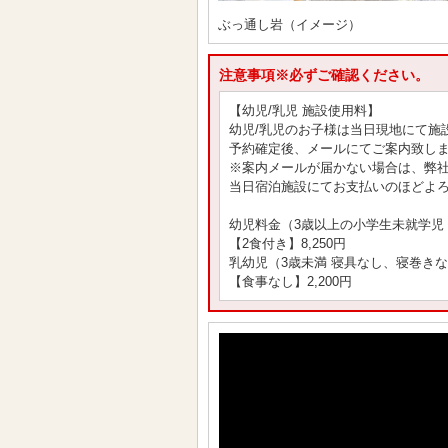
ぶっ通し岩（イメージ）
注意事項※必ずご確認ください。
【幼児/乳児 施設使用料】
幼児/乳児のお子様は当日現地にて施
予約確定後、メールにてご案内致し
※案内メールが届かない場合は、弊
当日宿泊施設にてお支払いのほどよ
幼児料金（3歳以上の小学生未就学児
【2食付き】8,250円
乳幼児（3歳未満 寝具なし、寝巻き
【食事なし】2,200円