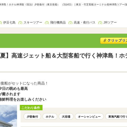
島！ホテル神津館《宿泊》夕朝食付（東京発着） （3泊4日） | 東京・竹芝客船ターミナル発神津島ツアー/
伊豆七島
スキーツアー
飛行機商品
高速・夜行バス
JRツアー
夏】高速ジェット船＆大型客船で行く神津島！ホ
）
往復船がセットになった商品！
夕日の眺めも最高
が癒されます
海鮮料理をお楽しみください
こだわり条件
夕朝食付
ホテル
大浴場
オーシャンビュー
東海汽船で行