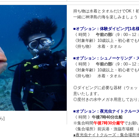
持ち物は水着とタオルだけでOK！
一緒に神津島の海を楽しみましょう
■オプション：体験ダイビング[1名様
《 時間 》
午前の部
/（9：00～12
《対象年齢》10歳以上・初心者でも
《持ち物》 水着・タオル
■オプション：シュノーケリング・ス
《 時間 》
午前の部
/（9：00～12
《対象年齢》10歳以上・初心者でも
《持ち物》 水着・タオル
◎ダイビングに必要な器材（ウェッ
意いたします。
◎度付きの水中メガネ用意しており
■オプション：夜光虫ナイトクルーズ
《 時間 》
午後7時40分出船
ら]
※集合時間
午後7時30分厳守
でお願
《集合場所》前浜港・漁協市場横 
●夜光虫ナイトクルーズ：集合場所