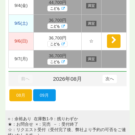
44,700円
9/4(金)
満室
こども
36,700円
9/5(土)
満室
こども
36,700円
9/6(日)
☆
こども
36,700円
9/7(月)
満室
こども
2026年08月
前へ
次へ
08月
09月
○：余裕あり 在庫数1-9：残りわずか
★：お問合せ ×：完売 －：受付終了
☆：リクエスト受付（受付完了後、弊社より予約の可否をご連
絡いたします。）