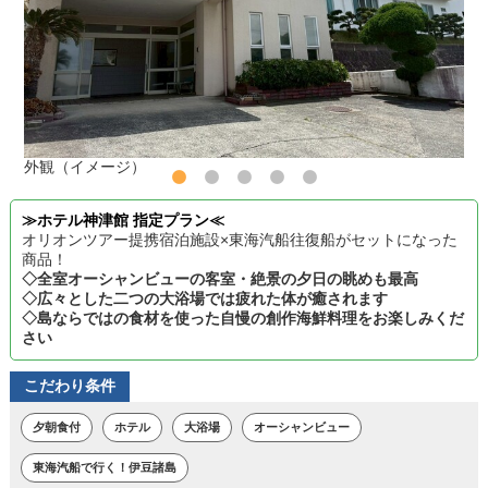
外観（イメージ）
≫ホテル神津館 指定プラン≪
オリオンツアー提携宿泊施設×東海汽船往復船がセットになった
商品！
◇全室オーシャンビューの客室・絶景の夕日の眺めも最高
◇広々とした二つの大浴場では疲れた体が癒されます
◇島ならではの食材を使った自慢の創作海鮮料理をお楽しみくだ
さい
こだわり条件
夕朝食付
ホテル
大浴場
オーシャンビュー
東海汽船で行く！伊豆諸島