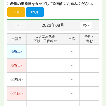
ご希望の出発日をタップして次画面にお進みください。
08月
09月
2026年08月
前へ
次へ
大人基本代金
予約へ
出発日
空席
下段：子供料金
進む
8/8(土)
－
8/9(日)
－
8/10(月)
－
8/11(火)
－