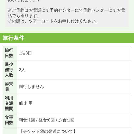
※ご予約はお電話にて予約センターにて予約センターにてお電
話でも承ります。
その際は、ツアーコードをお申し付けください。
旅行条件
旅行
1泊3日
日数
最少
催行
2人
人数
添乗
同行しません
員
利用
交通
船 利用
機関
食事
朝食:1回 / 昼食:0回 / 夕食:1回
回数
【チケット類の発送について】