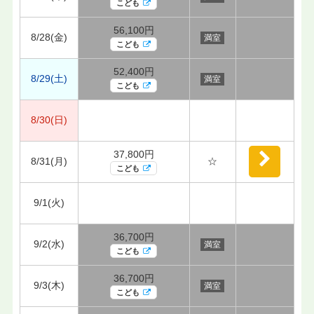
こども
56,100円
8/28(金)
満室
こども
52,400円
8/29(土)
満室
こども
8/30(日)
37,800円
8/31(月)
☆
こども
9/1(火)
36,700円
9/2(水)
満室
こども
36,700円
9/3(木)
満室
こども