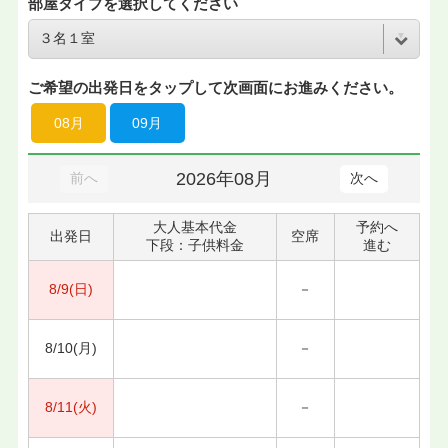
部屋タイプを選択してください
ご希望の出発日をタップして次画面にお進みください。
08月
09月
2026年08月
前へ
次へ
大人基本代金
予約へ
出発日
空席
下段：子供料金
進む
8/9(日)
－
8/10(月)
－
8/11(火)
－