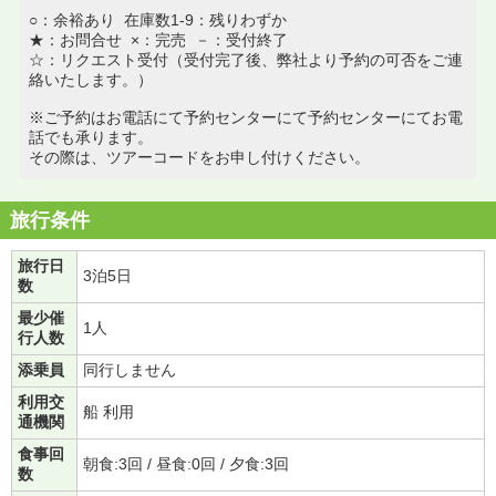
○：余裕あり 在庫数1-9：残りわずか
★：お問合せ ×：完売 －：受付終了
☆：リクエスト受付（受付完了後、弊社より予約の可否をご連
絡いたします。）
※ご予約はお電話にて予約センターにて予約センターにてお電
話でも承ります。
その際は、ツアーコードをお申し付けください。
旅行条件
旅行日
3泊5日
数
最少催
1人
行人数
添乗員
同行しません
利用交
船 利用
通機関
食事回
朝食:3回 / 昼食:0回 / 夕食:3回
数