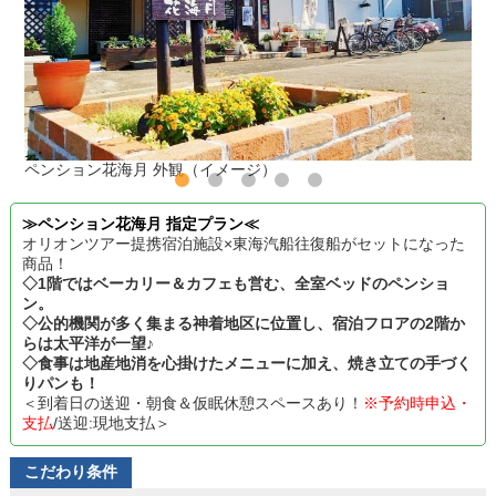
ペンション花海月 外観（イメージ）
≫ペンション花海月 指定プラン≪
オリオンツアー提携宿泊施設×東海汽船往復船がセットになった
商品！
◇1階ではベーカリー＆カフェも営む、全室ベッドのペンショ
ン。
◇公的機関が多く集まる神着地区に位置し、宿泊フロアの2階か
らは太平洋が一望♪
◇食事は地産地消を心掛けたメニューに加え、焼き立ての手づく
りパンも！
＜到着日の送迎・朝食＆仮眠休憩スペースあり！
※予約時申込・
支払
/送迎:現地支払＞
こだわり条件