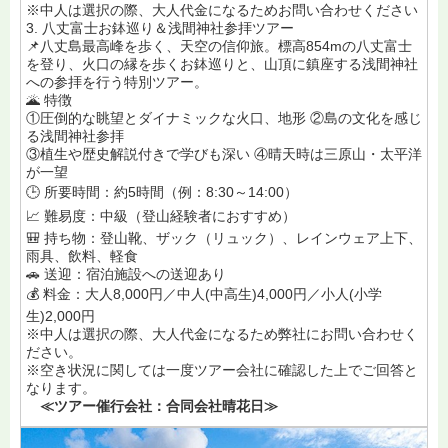
※中人は選択の際、大人代金になるためお問い合わせください
3. 八丈富士お鉢巡り＆浅間神社参拝ツアー
📌八丈島最高峰を歩く、天空の信仰旅。標高854mの八丈富士
を登り、火口の縁を歩くお鉢巡りと、山頂に鎮座する浅間神社
への参拝を行う特別ツアー。
🌋 特徴
①圧倒的な眺望とダイナミックな火口、地形 ②島の文化を感じ
る浅間神社参拝
③植生や歴史解説付きで学びも深い ④晴天時は三原山・太平洋
が一望
🕒 所要時間：約5時間（例：8:30～14:00）
📈 難易度：中級（登山経験者におすすめ）
🎒 持ち物：登山靴、ザック（リュック）、レインウェア上下、
雨具、飲料、軽食
🚗 送迎：宿泊施設への送迎あり
💰 料金：大人8,000円／中人(中高生)4,000円／小人(小学
生)2,000円
※中人は選択の際、大人代金になるため弊社にお問い合わせく
ださい。
※空き状況に関しては一度ツアー会社に確認した上でご回答と
なります。
≪ツアー催行会社：合同会社晴花日≫