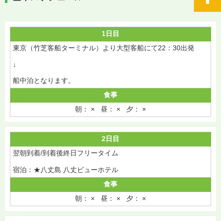
1日目
東京（竹芝客船ターミナル）より大型客船にて22：30出発
↓
船中泊となります。
食事
朝： × 昼： × 夕： ×
2日目
翌朝到着/到着後終日フリータイム
宿泊：★八丈島 八丈ビューホテル
食事
朝： × 昼： × 夕： ×