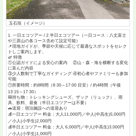
玉石垣（イメージ）
1. 一日エコツアー / 2.半日エコツアー（一日コース：八丈富士
や三原山の各コース含めて設定可能）
📌現地ガイドが、季節や天候に応じて最適なスポットをセレク
トしご案内します。
🌿 特徴
①公認ガイドによる安心の案内 ②山・森・海を横断する変化
に富んだ内容
③少人数制で丁寧なガイディング ④初心者やファミリーも参加
可能
🕒所要時間：約8時間（8:30～17:00 目安）/ 約4時間（午後
13:15～17:30）
🎒持ち物：トレッキングシューズ、ザック（リュック）、雨
具、飲料、昼食（半日エコツアーは不要）
🚗送迎：宿泊施設への送迎あり
💰一日エコツアー 料金：大人11,000円／中人(中高生)5,000円
／小人(小学生)2,000円
💰半日エコツアー 料金：大人 6,000円／中人(中高生)3,000円
／小人(小学生)1,000円