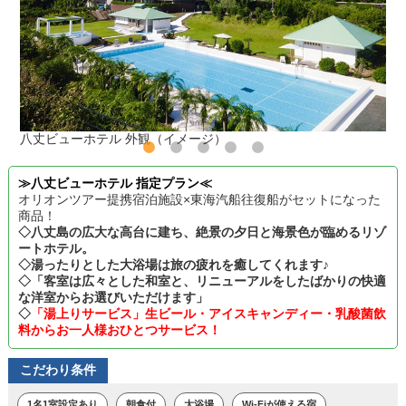
八丈ビューホテル 外観（イメージ）
≫八丈ビューホテル 指定プラン≪
オリオンツアー提携宿泊施設×東海汽船往復船がセットになった
商品！
◇八丈島の広大な高台に建ち、絶景の夕日と海景色が臨めるリゾ
ートホテル。
◇湯ったりとした大浴場は旅の疲れを癒してくれます♪
◇「客室は広々とした和室と、リニューアルをしたばかりの快適
な洋室からお選びいただけます」
◇
「湯上りサービス」生ビール・アイスキャンディー・乳酸菌飲
料からお一人様おひとつサービス！
こだわり条件
1名1室設定あり
朝食付
大浴場
Wi-Fiが使える宿