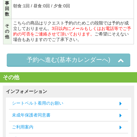
事
朝食:1回 / 昼食:0回 / 夕食:0回
回
数
こちらの商品はリクエスト予約のためこの段階では予約が成
そ
立しておりません。
3日以内にメールもしくはお電話等でご予
の
約の可否をご連絡させて頂いております。
ご希望にそえない
他
場合もありますのでご了承下さい。
予約へ進む(基本カレンダーへ)
その他
インフォメーション
シートベルト着用のお願い
未成年保護者同意書
ご利用案内