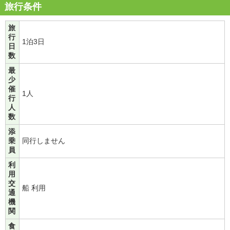
旅行条件
旅
行
1泊3日
日
数
最
少
催
1人
行
人
数
添
乗
同行しません
員
利
用
交
船 利用
通
機
関
食