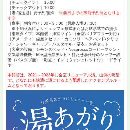
［チェックイン］ 15:00
［チェックアウト］10:00
［港-宿送迎］要予約/無料
※前日までの事前予約制となりま
す※
［食事］朝食付/7：30～9：00（最終入場8：30）
※予約状況によりビュッフェ形式またはお膳形式での提供
［部屋タイプ］本館碧：洋室ツイン（全室バリアフリー対応）
［アメニティ］歯磨きセット・カミソリ・ヘアバンド/クリッ
プ・シャワーキャップ・バスタオル・浴衣・お茶セット
［客室の設備］シモンズベッド・Nespressoコーヒーマシン・
空気清浄機機・50V型液晶テレビ・打たせ湯仕様のシャワー設
備（バスタブ無）・独立トイレ（ウォシュレット付）・ドライ
ヤー
本館碧は、2021～2023年に全室リニューアル済。山側の眺望
で、どなたにも快適に過ごせるよう配慮したアクセシブルルー
ムとなっております。