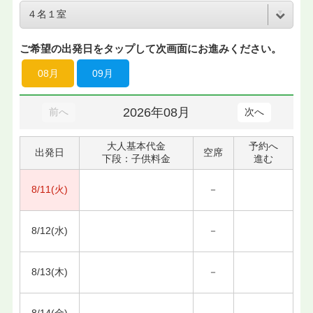
ご希望の出発日をタップして次画面にお進みください。
08月
09月
2026年08月
前へ
次へ
大人基本代金
予約へ
出発日
空席
下段：子供料金
進む
8/11(火)
－
8/12(水)
－
8/13(木)
－
8/14(金)
－