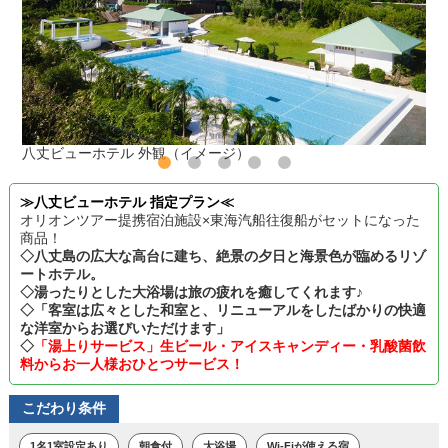
八丈ビューホテル 外観（イメージ）
≫八丈ビューホテル 指定プラン≪
オリオンツアー提携宿泊施設×東海汽船往復船がセットになった
商品！
◇八丈島の広大な高台に建ち、絶景の夕日と海景色が臨めるリゾ
ートホテル。
◇湯ったりとした大浴場は旅の疲れを癒してくれます♪
◇「客室は広々とした和室と、リニューアルをしたばかりの快適
な洋室からお選びいただけます」
◇
「湯上りサービス」生ビール・アイスキャンディー・乳酸菌飲
料からお一人様おひとつサービス！
こだわり条件
1名1室設定あり
朝食付
大浴場
Wi-Fiが使える宿