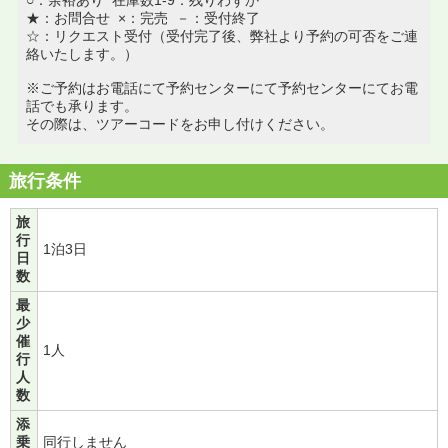
★：お問合せ ×：完売 －：受付終了
☆：リクエスト受付（受付完了後、弊社より予約の可否をご連
絡いたします。）
※ご予約はお電話にて予約センターにて予約センターにてお電
話でも承ります。
その際は、ツアーコードをお申し付けください。
旅行条件
旅
行
1泊3日
日
数
最
少
催
1人
行
人
数
添
乗
同行しません