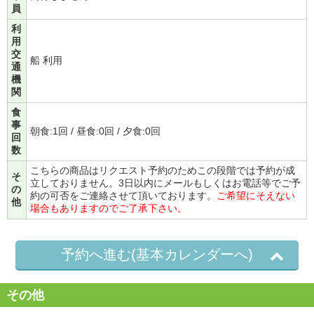
員
利
用
交
船 利用
通
機
関
食
事
朝食:1回 / 昼食:0回 / 夕食:0回
回
数
こちらの商品はリクエスト予約のためこの段階では予約が成
そ
立しておりません。3日以内にメールもしくはお電話等でご予
の
約の可否をご連絡させて頂いております。
ご希望にそえない
他
場合もありますのでご了承下さい。
予約へ進む(基本カレンダーへ)
その他