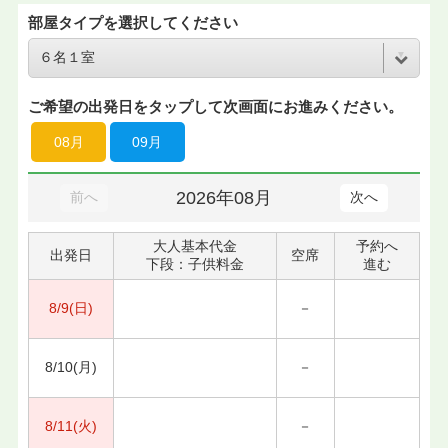
部屋タイプを選択してください
ご希望の出発日をタップして次画面にお進みください。
08月
09月
2026年08月
前へ
次へ
大人基本代金
予約へ
出発日
空席
下段：子供料金
進む
8/9(日)
－
8/10(月)
－
8/11(火)
－