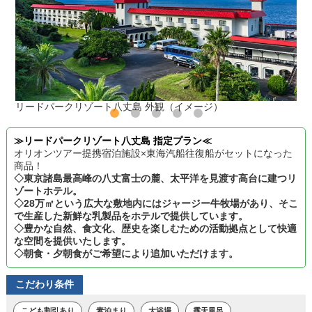
リードパークリゾート八丈島 外観（イメージ）
≫リードパークリゾート八丈島 指定プラン≪
オリオンツアー提携宿泊施設×東海汽船往復船がセットになった
商品！
◇東京諸島最高峰の八丈富士の麓、太平洋を見渡す高台に建つリ
ゾートホテル。
◇28万㎡という広大な敷地内にはジャージー牛牧場があり、そこ
で生産した新鮮な乳製品をホテルで提供しています。
◇豊かな自然、食文化、歴史を楽しむための活動拠点として快適
な空間を提供いたします。
◇朝食・夕朝食がご希望により追加いただけます。
こだわり条件
こども割引あり
素泊まり
大浴場
露天風呂