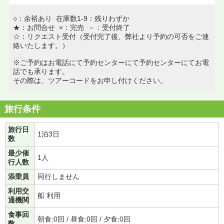
○：余裕あり 在庫数1-9：残りわずか
★：お問合せ ×：完売 －：受付終了
☆：リクエスト受付（受付完了後、弊社より予約の可否をご連
絡いたします。）
※ご予約はお電話にて予約センターにて予約センターにてお電
話でも承ります。
その際は、ツアーコードをお申し付けください。
旅行条件
旅行日
1泊3日
数
最少催
1人
行人数
添乗員
同行しません
利用交
船 利用
通機関
食事回
朝食:0回 / 昼食:0回 / 夕食:0回
数